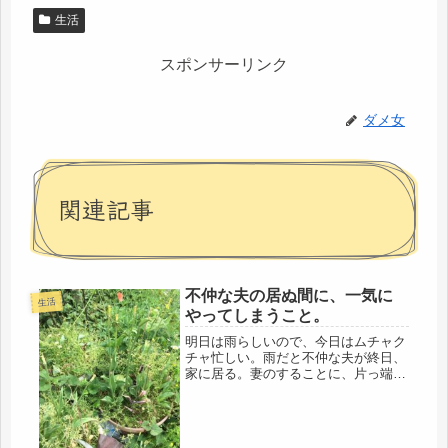
生活
スポンサーリンク
ダメ女
関連記事
不仲な夫の居ぬ間に、一気に
生活
やってしまうこと。
明日は雨らしいので、今日はムチャク
チャ忙しい。雨だと不仲な夫が終日、
家に居る。妻のすることに、片っ端か
ら文句を付けるので、まあよくいるク
レームおじさんだ。コールセンターで
仕事をしていると、キャ～～細かいー
ー(*_*;)という男が居る。女の人...