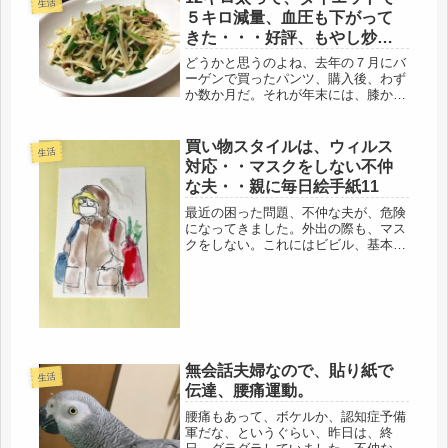
生活
残していたものばかりですが、必要に
５キロ減量、血圧も下がって
なれば...
きた・・・好評、もやし炒
め・ナス煮物
どうかと思うのよね、去年の７月にバ
ーゲンで買ったパンツ、購入後、わず
か数か月だ。それが年末には、膝から
上に上がらないという状態。ものすご
い勢いで肥満している。結局、年明け
には２年前と比べ、15キロ近く太っ
買い物スタイルは、ウィルス
生活
た。そりゃ、Ｍサイズは無理だ
対応・・マスクをしない不仲
わ・・・...
な夫・・親に毎日絵手紙11
最近の困った問題、不仲な夫が、危険
になってきました。外出の際も、マス
クをしない。これにはビビル、基本で
すから。怖すぎます。ハンドソープ
は、最初に、私が大容量で買って、母
にも送り、洗面所にも。使っていい
よ、と伝えた。なので、手洗いはして
いると...
無会話夫婦なので、貼り紙で
生活
伝達、腰痛運動。
腰痛もあって、ボケルか、認知症予備
軍だな、というぐらい、昨日は、終