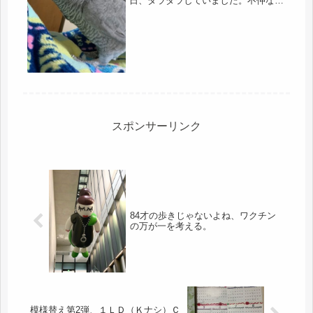
日、ダラダラしていました。不仲な夫
は、どこにも出かけずに一日、居間の
ＴＶの番、つまり、私の住む二階の真
下で。なので、家具を動かしたりも出
来ず、ずっと二階で静かに過ごしてい
まし...
スポンサーリンク
84才の歩きじゃないよね、ワクチン
の万が一を考える。
模様替え第2弾、１ＬＤ（Ｋナシ）Ｃ