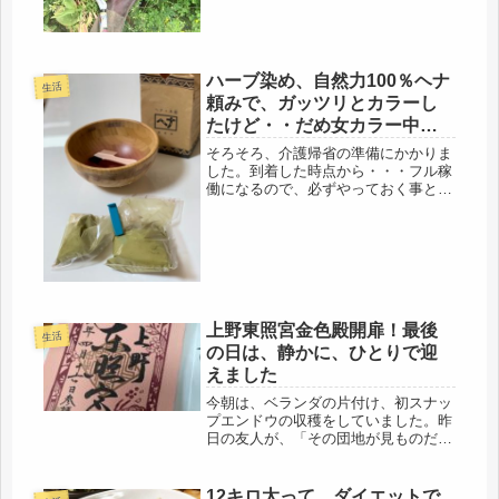
ハーブ染め、自然力100％ヘナ
生活
頼みで、ガッツリとカラーし
たけど・・だめ女カラー中で
す。
そろそろ、介護帰省の準備にかかりま
した。到着した時点から・・・フル稼
働になるので、必ずやっておく事と言
うと、白髪染、セルフカラー。白髪ボ
アボアで、介護していたら、間違いな
く、気分的に滅入ってしまうので、小
奇麗にしておこう作戦(=ﾟωﾟ)ﾉ数...
上野東照宮金色殿開扉！最後
生活
の日は、静かに、ひとりで迎
えました
今朝は、ベランダの片付け、初スナッ
プエンドウの収穫をしていました。昨
日の友人が、「その団地が見ものだ」
と言っていたので、訪問前に、少しで
も片付けようと、ベランダの断捨
離。・・・・ほぼ、子どもに譲ろうと
12キロ太って、ダイエットで