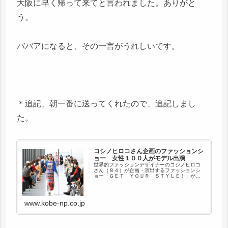
大阪に早く帰って来てと言われました。ありがと
う。
ババアになると、その一言がうれしいです。
＊追記、朝一番に送ってくれたので、追記しまし
た。
コシノヒロコさん企画のファッションシ
ョー 女性１００人がモデル出演
世界的ファッションデザイナーのコシノヒロコ
さん（８４）が企画・演出するファッションシ
ョー「ＧＥＴ ＹＯＵＲ ＳＴＹＬＥ！」が５
日、神戸市中央区の兵庫県立美術館で開かれ
た。
www.kobe-np.co.jp