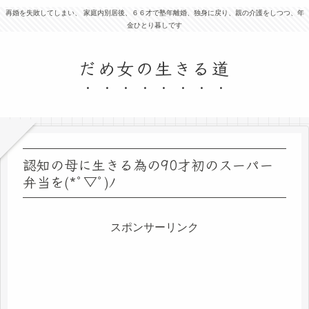
再婚を失敗してしまい、 家庭内別居後、６６才で塾年離婚、独身に戻り、親の介護をしつつ、年
金ひとり暮しです
だめ女の生きる道
認知の母に生きる為の90才初のスーパー
弁当を(*ﾟ▽ﾟ)ﾉ
スポンサーリンク