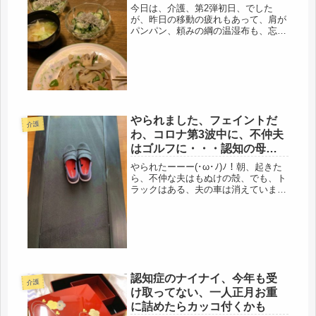
今日は、介護、第2弾初日、でした
が、昨日の移動の疲れもあって、肩が
パンパン、頼みの綱の温湿布も、忘れ
てしまった・・・・(/ _ ; )ひたすら両
手でをグルグル回していました。母
は、風邪がもうひとつで、熱はないも
のの、朝から味噌汁は作っていた...
やられました、フェイントだ
介護
わ、コロナ第3波中に、不仲夫
はゴルフに・・・認知の母の
嘘。
やられたーーー(･ω･ﾉ)ﾉ！朝、起きた
ら、不仲な夫はもぬけの殻、でも、ト
ラックはある、夫の車は消えていまし
た。・・・・・この第3波で重症感染
者数の連日の報道がされてる最中に、
ゴルフです。今年は、毎年ある元受の
忘年会も中止になっているので、...
認知症のナイナイ、今年も受
介護
け取ってない、一人正月お重
に詰めたらカッコ付くかも