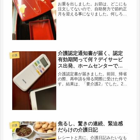
お重を出しました。お節は、どこにも
注文してないので、自助努力で節約正
月を迎える事になりました。何しろ、
無職ですから。認知症の母には、大晦
日にデパートからお節は届くし、昨
日、蒲鉾やら、菓子パン、お菓子を送
ったので、当分の間は、食べるもの
は、大...
介護認定通知書が届く、認定
介護
有効期間って何？デイサービ
ス出発、ホームセンターで買
った物
介護認定書が届きました。前回、帰省
の際、再申請を帰る間際に受けた件で
す。結果は、「要介護2」でした。2月
には、一人でデパートに出かけて、買
い物もしていたのに・・・・高齢者の
急変、本当に、あっという間でした。
コロナ自粛、そのストレスも大きな
要...
焦るし、驚きの連続、緊迫感
介護
だらけの介護日記
レシートと共に、介護日記みたいなも