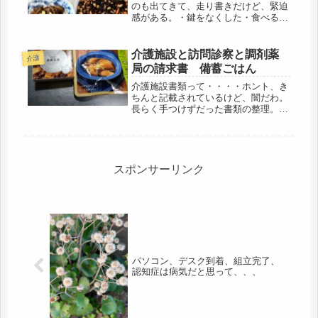
のも出てきて、走り書きだけど、緊迫
感がある。・鍵をなくした・食べるも
のがない・お金が全くなくて、ヘルパ
ーさんに買い物を頼めない・雨戸を開
けたまま床で寝ていた・下着がない・
介護施設と訪問診察と調剤薬
介護
トースターが壊れた・送ってくれた化
局の請求書 備蓄ごはん
粧...
介護施設書類って・・・・ホント、き
ちんと記載されているけど、闇だわ。
長らく手つけずだった書類の整理。最
優先で、確定申告をしたので、本日
は、やっと順番的に母の書類関係。貯
めてたので、今日一日費やして、やっ
と全開封、選別、目を通すことは終
了。メ...
スポンサーリンク
パソコン、デスク到着、組立完了、
認知症は病気だと思って、、、