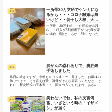
一所帯30万支給でケンカにな
生活
るかも・・・コロナ離婚は無
いけど・・切干し大根、天ぷ
ら蕎麦
一所帯、30万支給。・住民税が非課
税、・収入が5割程度下がった我が家
の場合、5割どころか、3割になった。
なので、該当すると思うのだけ
ど・・・・絶対、揉めるね、( ﾟДﾟ)浮
かんできますよ、ありありと。家庭内
別居の所帯ですので・・・食費も生
活...
肺がんの恐れありで、胸腔鏡
生活
手術しました
昨日の続きですが、今朝もＮＨＫ連ドラ、見ました。お雛様の
飾りつけで、そう言えば昔、祖母がそんな事言ってたなと。そ
れに、新次郎役の玉木宏って、関東の方でしたよね、あさの波
瑠さんもそうだけど、上手に関西なまりで話されていてビック
リします。江戸・...
笑わないでね、私の災害備
生活
蓄、いざという時の「イザメ
シ」が届く