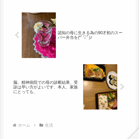
認知の母に生きる為の90才初のスー
パー弁当を(*ﾟ▽ﾟ)ﾉ
脳、精神病院での母の診断結果、受
診は早い方がよいです、本人、家族
にとっても、
ホーム
生活