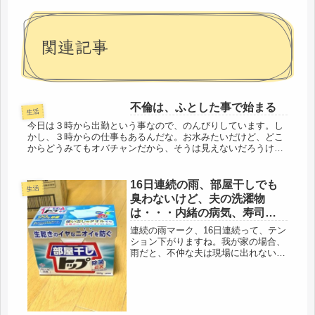
関連記事
不倫は、ふとした事で始まる
生活
今日は３時から出勤という事なので、のんびりしています。し
かし、３時からの仕事もあるんだな。お水みたいだけど、どこ
からどうみてもオバチャンだから、そうは見えないだろうけ
ど。しかし、この一番暑い時間帯に出勤とはいかがなものか、
と思いますが。昨日...
16日連続の雨、部屋干しでも
生活
臭わないけど、夫の洗濯物
は・・・内緒の病気、寿司で
一人お祝いを
連続の雨マーク、16日連続って、テン
ション下がりますね。我が家の場合、
雨だと、不仲な夫は現場に出れないの
で、自宅待機。余計に、気分はグレー
に（笑）先週のコストコ事件から、買
い物以外は、二階に籠っていたけど、
今日は、医者まで出かけました。先
月...