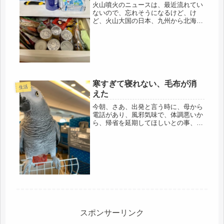
火山噴火のニュースは、最近流れてい
ないので、忘れそうになるけど、け
ど、火山大国の日本、九州から北海道
までどこで噴火しても不思議でないと
思う。その上、プレートのズレから、
どデカイ地震も起こるのだろう。そう
考えながらも、怖いので逃げだしたい
けど...
寒すぎて寝れない、毛布が消
生活
えた
今朝、さあ、出発と言う時に、母から
電話があり、風邪気味で、体調悪いか
ら、帰省を延期してほしいとの事、ま
た、ドタキャン:(；ﾞﾟ'ωﾟ'):最近、なん
でもかんでも、「この風邪気味で、体
調悪し」を使います、ヘルパーさん
も、ケアマネさんも、お見通...
スポンサーリンク