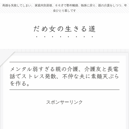
再婚を失敗してしまい、 家庭内別居後、６６才で塾年離婚、独身に戻り、親の介護をしつつ、年
金ひとり暮しです
だめ女の生きる道
メンタル弱すぎる親の介護、介護友と長電
話でストレス発散、不仲な夫に素麺天ぷら
を作る。
スポンサーリンク