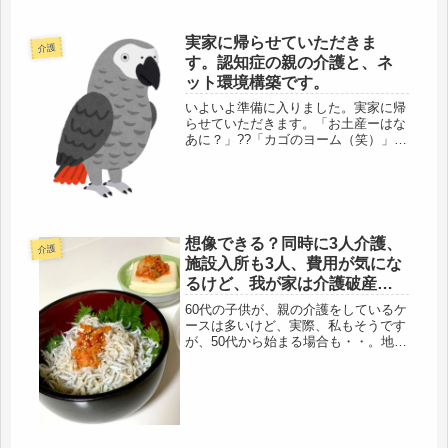
幅も広がりました。だけど・・・・・
認知のある高齢者って、難しいです。
昨日も、「よかった」と言ってたはず
実家に帰らせていただきま
介護
の、新しいデイサービス、次々、理由
す。認知症の親の介護と、ネ
を...
ット環境構築です。
いよいよ準備に入りました。実家に帰
らせていただきます。「お土産ーはな
あに？」??「カゴのヨーム（笑）」??
今回は、鳥も同伴なので、荷物も多い
ので、まず、宅急便で送り、重要ブツ
のみ、リュックに入れて鳥と一緒に移
動。足は、しっかり毎日鍛えてきた...
想像できる？同時に3人介護、
介護
施設入所も3人、費用が気にな
るけど、我が家は介護破産だ
ね。
60代の子供が、親の介護をしているケ
ースは多いけど、実際、私もそうです
が、50代から始まる場合も・・。地
元、金融時代の後輩、といっても、こ
の年齢まで来ると、同世代だけど、一
応、後輩。以前から、よくメールをく
れていて、介護の話もたまに、出て
い...