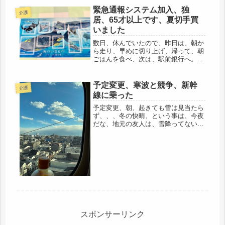
緊急通報システム加入、独
介護
居、65才以上です、夏切手買
いました
数日、休んでいたので、昨日は、朝か
ら走り、早めに切り上げ、帰って、朝
ごはんを食べ、次は、駅前銀行へ。銀
行でなくとも、郵便局でもいいのです
が、郵便局となじみがない。慣れてな
いだけなのですが。銀行に行くつもり
予定変更、寒波と競争、新幹
介護
が、切手を買うついでに、空いていた
線に乗った
の...
予定変更、朝、起きても雪は見当たら
ず、、、冬の快晴、という事は、今夜
だな、地元の友人は、雪降ってないけ
ど、午後から、悪くなるかも、で、天
気図みても、どうやら、今夜からだ、
それなら、今日中に、関西入りしてし
まおう荷物を急いで送ると、関西方面
は...
スポンサーリンク