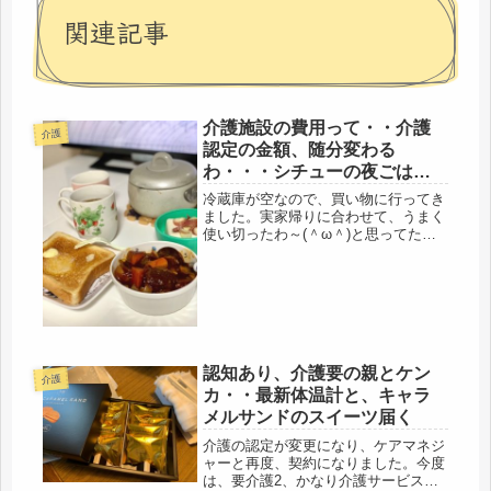
関連記事
介護施設の費用って・・介護
介護
認定の金額、随分変わる
わ・・・シチューの夜ごは
ん、家庭菜園のイタリアンパ
冷蔵庫が空なので、買い物に行ってき
セリ
ました。実家帰りに合わせて、うまく
使い切ったわ～(＾ω＾)と思ってたけ
ど、帰省日の変更、年寄りって、何考
えてんだかね(´-ω-`)そして、昨日、
朝、珍しく母から電話、今から医者に
行ってくるとか・・・娘が帰っ...
認知あり、介護要の親とケン
介護
カ・・最新体温計と、キャラ
メルサンドのスイーツ届く
介護の認定が変更になり、ケアマネジ
ャーと再度、契約になりました。今度
は、要介護2、かなり介護サービスの