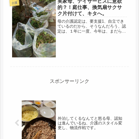
実家母、デイサービスに意欲
介護
的？！庭仕事、換気扇サクサ
ク片付けて、キタへ。
母の介護認定は、要支援1、自立でき
ているのだから、そうなんだろう、認
定は、１年に一度、今年は、まだらし
いので、ハッスルして動き回ってた
ら、それ以上にならないし・・私が、
役所に連絡して、同席と言うと、それ
もイヤらしい。自分で、医者に行く
と、で...
スポンサーリンク
外泊してくるなんてと怒る母、認知
は進んでいるね、介護のスタイル変
更し、物流作戦です。