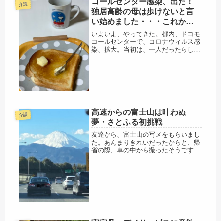
コールセンター感染、出た！
介護
い。帰ろう、上司に言う前に、最後の
独居高齢の母は歩けないと言
もう...
い始めました・・・これから
が正念場、
いよいよ、やってきた。都内、ドコモ
コールセンターで、コロナウィルス感
染、拡大。当初は、一人だったらしい
けど、6名に増えたらしいです。とり
あえず、閉鎖して、消毒してるらしい
けど・・・当然、従業員は自宅待機。
ドコモの社員というより、コールセン
タ...
高速からの富士山は叶わぬ
介護
夢・さとふる初挑戦
友達から、富士山の写メをもらいまし
た。あんまりきれいだったからと、帰
省の際、車の中から撮ったそうです。
スゴイ迫力だ。私が新幹線から拝む富
士山とは随分違う。これも同じ富士山
なんだよね。新幹線は、かなり離れた
ところから見るので、それでも、おお
富...