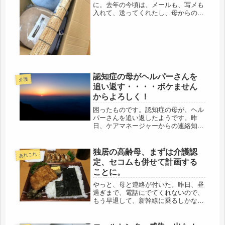
に。去年の今頃は、メールも、写メも
入れて、送ってくれたし、母からの、
また、コレだわ・・・の宅急便も届い
ていた。今年、2月には、デパートに
も、買い物に行っていたのに・・・時
間って、年月って、待ってくれないん
だ...
認知症の母がヘルパーさんを
介護
追い返す・・・・ボケません
からよろしく！
困ったものです。認知症の母が、ヘル
パーさんを追い返したようです。昨
日、ケアマネージャーからの連絡知っ
たのですが、以前、の木曜か金曜に、
もう一日、来てもらえたら、助かるの
に・・・と言っていたので、お願いし
独居の高齢母、まずは介護認
あれこれ
ていたのですが、先週、来られた際
定、セコムも併せて計画する
に、事...
ことに。
やっと、母と連絡が付いた。昨日、昼
過ぎまで、電話にでてくれないので、
もう早退して、新幹線に乗るしかな
い、東京駅までは、職場からはさほど
遠くない。乗ってしまえば、夕方まで
には実家に到着する。選択肢なんてな