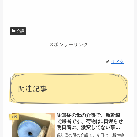
介護
スポンサーリンク
ダメ女
関連記事
認知症の母の介護で、新幹線
介護
で帰省です、荷物は1日遅らせ
明日着に、激変してない事を
願う。
認知症の母の介護で、今日は、新幹線