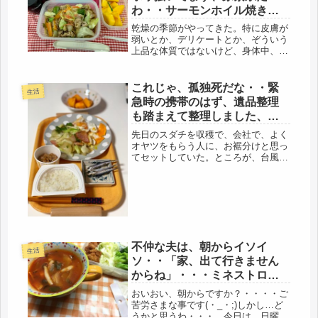
ヨ...
わ・・サーモンホイル焼き・
ヤキソバ
乾燥の季節がやってきた。特に皮膚が
弱いとか、デリケートとか、ぞういう
上品な体質ではないけど、身体中、頭
皮まで、かゆくなる。多分、バセドウ
の影響もあると思う。去年は、さほ
ど、苦しまなかったけど、今年は、も
これじゃ、孤独死だな・・緊
生活
うかなり来ている。先日、階段、通
急時の携帯のはず、遺品整理
路、ち...
も踏まえて整理しました、ま
ずは下着(*´ω｀)
先日のスダチを収穫で、会社で、よく
オヤツをもらう人に、お裾分けと思っ
てセットしていた。ところが、台風で
臨時休業になり、私のシフト休みにな
り～で、13日、持参した。したつもり
だったのに、駅で電車に乗ろうと思う
と・・・無い！えっ、玄関から持っ
て...
不仲な夫は、朝からイソイ
生活
ソ・・「家、出て行きません
からね」・・・ミネストロー
ネ冷めないわ・・・母子弁
おいおい、朝からですか？・・・・ご
当・朝ごはん
苦労さまな事です(・_・;)しかし…ど
うかと思うわ・・・。今日は、日曜、