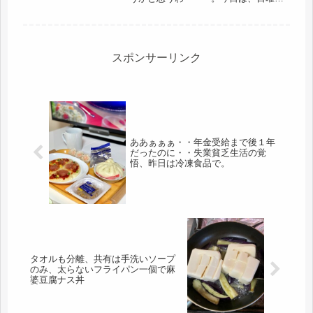
やっと休みです。娘は仕事なので、変
わらず、５時過ぎには起きて、ご飯を
セットせずに寝てしまったので、早炊
きで、セーフ（笑）いつも、綱渡り...
スポンサーリンク
ああぁぁぁ・・年金受給まで後１年
だったのに・・失業貧乏生活の覚
悟、昨日は冷凍食品で。
タオルも分離、共有は手洗いソープ
のみ、太らないフライパン一個で麻
婆豆腐ナス丼