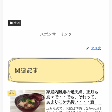
生活
スポンサーリンク
ダメ女
関連記事
家庭内離婚の老夫婦、正月も
生活
別々で・・でも、それって、
あまりにケチ臭い・・・新春
海外旅行らしい。
正月なので、お節は準備しなかったけ