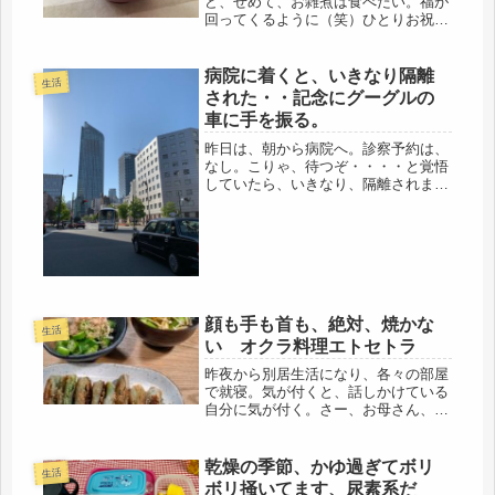
ど、せめて、お雑煮は食べたい。福が
回ってくるように（笑）ひとりお祝い
しました。関西の雑煮は味噌仕立てだ
けど、父が、学生時代関東に居た影響
か、おすまし。シンプルなお雑煮で
病院に着くと、いきなり隔離
生活
す。柚子をのせたらいいのにね、庭の
された・・記念にグーグルの
端っ...
車に手を振る。
昨日は、朝から病院へ。診察予約は、
なし。こりゃ、待つぞ・・・・と覚悟
していたら、いきなり、隔離されまし
た。(・_・;)ここ数週間、痰がでるこ
とが多く、そして、少し、血が混じ
る。喉に魚の骨が刺さった、とか、特
に異物感もないのに、ほぼ毎回、血
が...
顔も手も首も、絶対、焼かな
生活
い オクラ料理エトセトラ
昨夜から別居生活になり、各々の部屋
で就寝。気が付くと、話しかけている
自分に気が付く。さー、お母さん、ネ
ンネするわ。ずーといつも一緒だった
のが居ないと、なんだか調子狂う。室
温など気になるので、何度も鳥部屋に
乾燥の季節、かゆ過ぎてボリ
生活
確認。いつでも会えるのだけど・・・
ボリ掻いてます、尿素系だ