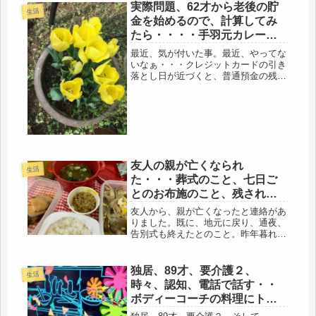
実際問題、62才から老後の貯
生活
金を始めるので、計算してみ
たら・・・・手羽元カレー、
サラダ弁当
最近、気が付いた事。最近、やってな
いなぁ・・・クレジットカードの引き
落とし日が近づくと、普通預金の残高
を確認、不足となると、アッチからコ
ッチからと、わずかな残高の他銀行か
らも寄せ集めて準備していた。いつも
ギリギリ（笑）ひとり生活になった
際、...
友人の親が亡くなられ
生活
た・・・葬式のこと、七日ご
とのお布施のこと、残された
家族のこと、喪服のこと
友人から、親が亡くなったと連絡があ
りました。既に、地元に戻り、通夜、
告別式も終えたとのこと。昨年暮れよ
り、あと数か月かもしれないという事
や、年明けから、頻繁に帰省してい
て、概要は聞いていたけど、・・・・
独居、89才、要介護２、
生活
お疲れさまでした。安らかにお眠りく
時々、認知、電話で話す・・
ださ...
ボディーコーチの料理にトラ
イ