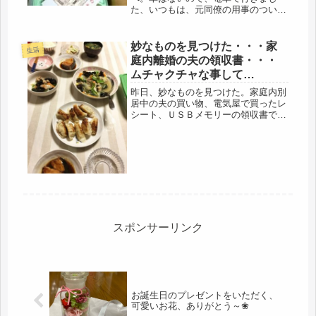
た、いつもは、元同僚の用事のついで
に便乗させてもらうのだけど、家族旅
行との事でした。彼は、仲良し夫婦な
ので、（きっとよくできた奥様のおか
妙なものを見つけた・・・家
生活
げだと思いますが）よく旅行に行った
庭内離婚の夫の領収書・・・
り、...
ムチャクチャな事して
る・・・「昨日の弁当、ヤバ
昨日、妙なものを見つけた。家庭内別
カッタ」
居中の夫の買い物、電気屋で買ったレ
シート、ＵＳＢメモリーの領収書でし
た。？？パソコン、買ったのは知って
るけど、どちみち、ユーチューブか、
ネットサーフィン用だと思っていた。
最近、年寄りのユーチューブ流行りが
ス...
スポンサーリンク
お誕生日のプレゼントをいただく、
可愛いお花、ありがとう～❀