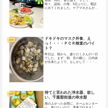
独居、89才、要介護２、そして、
時々、認知、の母、5日ぶりに、電話
に出てくれました。ケアマネさんが訪
問した時は、「電話の音が聞こえなか
った」らしいけど、そんなに急に聴力
って落ちるのだろうか？何度も電話し
ていると、昼過ぎ、やっと電話口に。
電話...
ドキドキのマスク外食、え
生活
っ！・・・ＰＣＲ検査のバイ
ト？
昨日は、朝から、盛りだくさんの一日
でした。まず、朝、舌の横に、口内炎
が出来たようで、もしかして・・・舌
癌？( ﾟДﾟ)ネットで調べたら、口内炎
っぽいので、まず、不足しているビタ
ミンＢだとスーパーへ。レバーと、あ
さり、そして、鰻を清水買いして...
待てと言われた浄水器、欲し
生活
い、千葉梨街道の幸水梨
雨の上がった合間に、ホームセンター
へ。車はないので、電車で行きまし