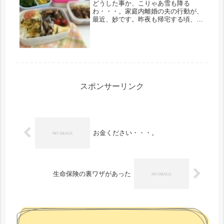
どうした事か、こりゃあ雪も降る
わ・・・。家庭内離婚の夫の行動が、
最近、妙です。昨夜も帰宅する頃、娘
からメール。「父さん、お刺身買って
きてくれたよ」そうなんだ・・・・ど
うしたのだろう、先日のピザとい
い・・。もちろん、自分も人の子なの
で感謝はす...
スポンサーリンク
お金ください・・・。
生命保険の裏ワザがあった