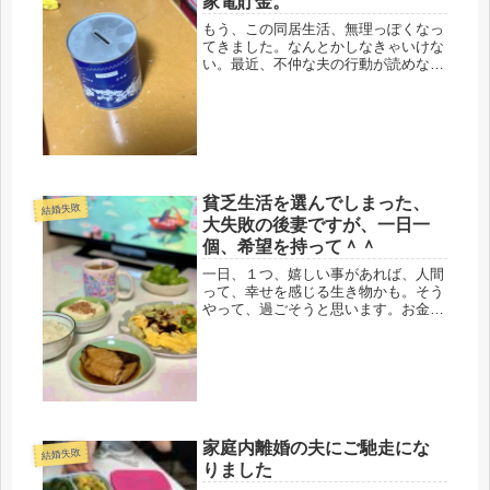
家電貯金。
もう、この同居生活、無理っぽくなっ
てきました。なんとかしなきゃいけな
い。最近、不仲な夫の行動が読めな
い。いきなり現場から帰ってくるし、
その時間も早退？と言うぐらい早い (･
ω･ﾉ)ﾉ！そりゃそうかもしれないで
す・・・。長い間、通勤で、妻の帰...
貧乏生活を選んでしまった、
結婚失敗
大失敗の後妻ですが、一日一
個、希望を持って＾＾
一日、１つ、嬉しい事があれば、人間
って、幸せを感じる生き物かも。そう
やって、過ごそうと思います。お金は
無いし、かなり貧乏なのが、ジワジワ
やってきました。ギリギリで、貯金崩
しの生活。まあ失業中だから、仕方な
いけど・・当面、介護で再就職の予定
も...
家庭内離婚の夫にご馳走にな
結婚失敗
りました