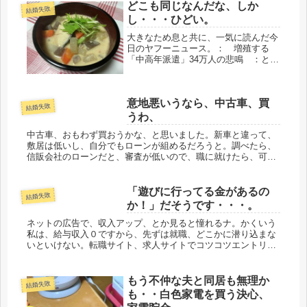
どこも同じなんだな、しか
結婚失敗
し・・・ひどい。
大きなため息と共に、一気に読んだ今
日のヤフーニュース。： 増殖する
「中高年派遣」34万人の悲鳴 ：とい
う見出し。その通り、唸ってます。最
初から最後まで、どれも身につまされ
る内容で、特に、ここにきては愕然、
意地悪いうなら、中古車、買
一部コピペさせてもらった。資格が
結婚失敗
10...
うわ、
中古車、おもわず買おうかな、と思いました。新車と違って、
敷居は低いし、自分でもローンが組めるだろうと。調べたら、
信販会社のローンだと、審査が低いので、職に就けたら、可能
だ。でも、今は、その職がないので、どうにもならん状態です
が。意地悪です。...
「遊びに行ってる金があるの
結婚失敗
か！」だそうです・・・。
ネットの広告で、収入アップ、とか見ると憧れるナ。かくいう
私は、給与収入０ですから、先ずは就職、どこかに潜り込まな
いといけない。転職サイト、求人サイトでコツコツエントリ
ー、しかし、エントリー完了のメールは来ても、その後の連絡
は、何時までたって...
もう不仲な夫と同居も無理か
結婚失敗
も・・白色家電を買う決心、