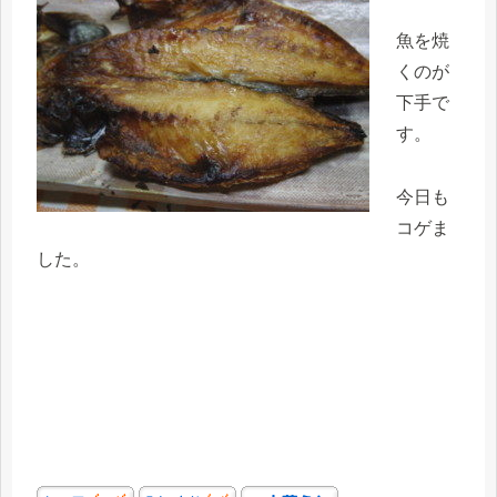
魚を焼
くのが
下手で
す。
今日も
コゲま
した。