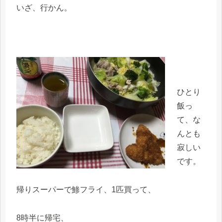
いざ、行かん。
ひとり
飯っ
て、な
んとも
寂しい
です。
帰りスーパーで鯵フライ、1匹買って、
8時半に帰宅、