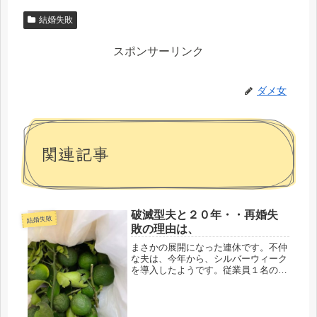
結婚失敗
スポンサーリンク
ダメ女
関連記事
破滅型夫と２０年・・再婚失
結婚失敗
敗の理由は、
まさかの展開になった連休です。不仲
な夫は、今年から、シルバーウィーク
を導入したようです。従業員１名の零
細個人自営業で、休みにするか
ね・・・・おかげで、ずっと夫は家で
ＴＶ生活。再婚して、全く行動力がな
いという事にすぐ気が付きました。再