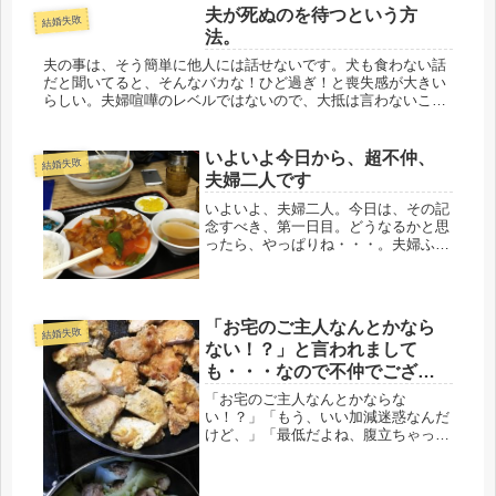
夫が死ぬのを待つという方
結婚失敗
法。
夫の事は、そう簡単に他人には話せないです。犬も食わない話
だと聞いてると、そんなバカな！ひど過ぎ！と喪失感が大きい
らしい。夫婦喧嘩のレベルではないので、大抵は言わないこと
にしている。親しい友人達は、早く別れたら、という意見と、
ここまで来たら死...
いよいよ今日から、超不仲、
結婚失敗
夫婦二人です
いよいよ、夫婦二人。今日は、その記
念すべき、第一日目。どうなるかと思
ったら、やっぱりね・・・。夫婦ふた
り生活と言っても、夫は朝、７時過ぎ
にはトラックで出勤。妻は８時前には
出勤。帰宅時間は、６時と８時過ぎ。
同じ部屋の滞在時間は、せいぜい１時
「お宅のご主人なんとかなら
間...
結婚失敗
ない！？」と言われまして
も・・・なので不仲でござい
ます。
「お宅のご主人なんとかならな
い！？」「もう、いい加減迷惑なんだ
けど、」「最低だよね、腹立ちゃっ
て、言ってやったわ。」「なんで、あ
んななの！？前もそうだよ」「バカじ
ゃないの？？」これが、我が夫に対す