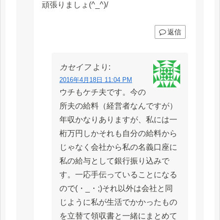
頑張りましょ(^_^)/
返信
カセイフ
より:
2016年4月18日 11:04 PM
ウチもケチ夫です。今の
所夫の給料（経営者なんですが）
年収かなりありますが、私には一
桁万円しかそれも自分の給料から
じゃなく会社から私の名義口座に
私の給与として銀行振り込みで
す。一応手伝っていることになる
ので(・_・;)それ以外は会社と同
じように私が生活でかかったもの
を立替て領収書と一緒にまとめて