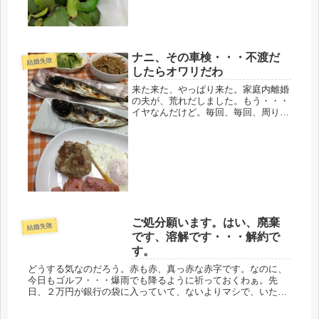
婚の条件...
ナニ、その車検・・・不渡だ
結婚失敗
したらオワリだわ
来た来た、やっぱり来た。家庭内離婚
の夫が、荒れだしました。もう・・・
イヤなんだけど。毎回、毎回、周りに
当り散らすの。ちょっとは学習してく
れないかなぁ。今日は、ペットの鳥に
までも当ってきました。理由は簡単、
お金がないから。口座の残高でコロコ
ロ...
ご処分願います。はい、廃棄
結婚失敗
です、溶解です・・・解約で
す。
どうする気なのだろう。赤も赤、真っ赤な赤字です。なのに、
今日もゴルフ・・・爆雨でも降るように祈っておくわぁ。先
日、２万円が銀行の袋に入っていて、ないよりマシで、いただ
く事にしたけど、その袋には、「事務費」とミミズの這ったよ
うな字で書かれてい...