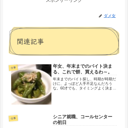
スポンサーリンク
ダメ女
関連記事
年女、年末までのバイト決ま
仕事
る、これで餅、買えるわ～。
年末までのバイト探し、時期が時期だ
けに、よっぽど人手不足なんだろう
な。60才でも、タイミングよく決まっ
た。派遣会社から職場も近く、早速、
行って、初期研修まで受けて、４日、
金曜から、年末までの仕事。有難いで
す。ご縁があったのだろう。これで、
餅...
シニア就職、コールセンター
仕事
の初日