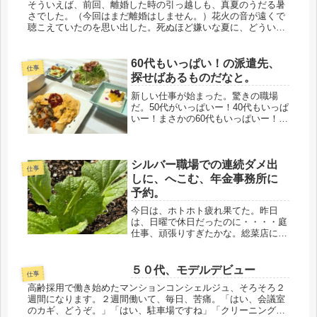
そういえば、前回、離婚した時の引っ越しも、真夏のうだる暑
さでした。（今回はまだ離婚はしません。）花火の音が遠くで
聴こえていたのを思い出した。死ぬほど嫌いな夏に、どういう
わけか、何か事を起こす事が多い。前夫の転勤での移動も夏、
今の夫と大ゲンカ...
60代もいっぱい！の派遣先、
仕事
探せばあるものだなと。
新しい仕事が始まった。驚きの職場
だ。50代がいっぱいー！40代もいっぱ
いー！まさかの60代もいっぱいー！平
均年齢、ムチャクチャ高い。こんなに
60代が居るとはね、驚いた。還暦超え
どころか、60代後半もチラホラ居る。
シルバー職場での連続ダメ出
何か事情でもあるのだろうか、...
仕事
しに、へこむ、年金事務所に
予約。
今日は、ホトホト疲れ果てた。昨日
は、日曜で休日だったのに・・・・庭
仕事、頑張りすぎたかな。総菜店に出
勤するなり、ダメだしの連続。炊き込
みご飯に入れるニンジンの切り方が間
違っていたらしい。炊き込みご飯に入
５０代、モデルデビュー
仕事
れるニンジンって・・・・どんなカッ
高齢採用で働き始めたマンションコンシェルジュ、そろそろ２
トを...
週間になります。２週間働いて、毎日、苦痛。「はい、会議室
のカギ、どうぞ。」「はい、駐車場ですね」「クリーニングの