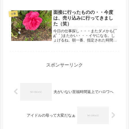
控え、お願いします」大体、このみっつが言えれば事足りる。
サービス業にむい...
面接に行ったものの・・今度
仕事
は、売り込みに行ってきまし
た（笑）
今日の仕事探し・・・またダメかも(´ﾟ
дﾟ｀)またかい・・・イヤになる。し
ょげるね。朝一番、指定された時間
に、面接へ。自宅から自転車で5分、
徒歩でも15分ほどの介護施設へ。食事
作りと配膳の仕事。家から近いので、
仕事を終えてからでも、カーブス...
スポンサーリンク
夫がいない至福時間返上でハロワへ
アイドルの母って大変だなぁ