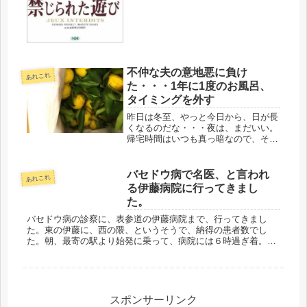
て、座れちゃったりする。学生が夏休
み...
不仲な夫の意地悪に負け
あれこれ
た・・・1年に1度のお風呂、
タイミングを外す
昨日は冬至、やっと今日から、日が長
くなるのだな・・・夜は、まだいい。
帰宅時間はいつも真っ暗なので、そん
なものだろうと長年、割り切っている
けど、朝がね・・・ああ、辞めたいな
ぁ・・・なんて甘えちゃいけない(-_-;)
バセドウ病で名医、と言われ
あれこれ
どこの家もカアサンは、真っ暗...
る伊藤病院に行ってきまし
た。
バセドウ病の診察に、表参道の伊藤病院まで、行ってきまし
た。東の伊藤に、西の隈、というそうで、納得の患者数でし
た。朝、最寄の駅より始発に乗って、病院には６時過ぎ着。そ
の時点で、番号札は、なんと！すでに50番近い数字。６時の開
始と同時に、これだ...
スポンサーリンク