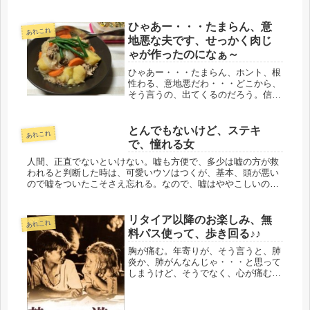
63才、同級生じゃないか・・・・・早
すぎるよ・・・・早くから活躍されて
いたので、もっと年上かと思っていた
ひゃあー・・・たまらん、意
あれこれ
ら、まだ63才の誕生日を迎えた...
地悪な夫です、せっかく肉じ
ゃが作ったのになぁ～
ひゃあー・・・たまらん、ホント、根
性わる、意地悪だわ・・・どこから、
そう言うの、出てくるのだろう。信じ
られないわ。しかし、こういうのが、
長生きするんだろうな・・・・(ーー;)
昨日は、よく働いた。家事に、庭の雑
とんでもないけど、ステキ
あれこれ
草抜き、サクサク片づけた。台風が...
で、憧れる女
人間、正直でないといけない。嘘も方便で、多少は嘘の方が救
われると判断した時は、可愛いウソはつくが、基本、頭が悪い
ので嘘をついたこそさえ忘れる。なので、嘘はややこしいので
つきません。昔、親に反対されていた彼と、仕事が終わったら
毎日というくらい...
リタイア以降のお楽しみ、無
あれこれ
料パス使って、歩き回る♪♪
胸が痛む。年寄りが、そう言うと、肺
炎か、肺がんなんじゃ・・・と思って
しまうけど、そうでなく、心が痛む。
そんな事もある。これだけ涼しいお盆
なんて、長らく生きてきて、なかった
事だ。通勤電車は先週末から空いてい