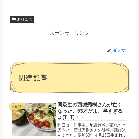
あれこれ
スポンサーリンク
ダメ女
関連記事
同級生の西城秀樹さんが亡く
あれこれ
なった、63才だよ、早すぎる
よ(T_T)・・・
昨日は、仕事中、地震速報が流れたと
思うと、西城秀樹さんの訃報が飛び込
んできた。昭和30年４月13日生まれ、