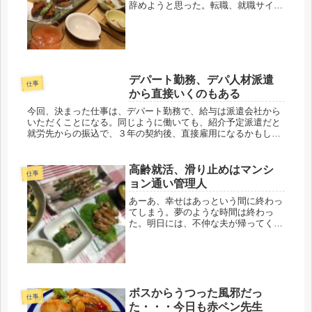
辞めようと思った。転職、就職サイ
ト、毎日チェックだ。やっぱり行かな
きゃよかったです。超、腹たちでの帰
宅でした。50代も最後の最後に就職し
た会社。よくまあ、契約社員で採用し
て...
デパート勤務、デパ人材派遣
仕事
から直接いくのもある
今回、決まった仕事は、デパート勤務で、給与は派遣会社から
いただくことになる。同じように働いても、紹介予定派遣だと
就労先からの振込で、３年の契約後、直接雇用になるかもしれ
ない。・・・ということらしいが、もうここまで来たら３年後
の年齢、考えたら...
高齢就活、滑り止めはマンシ
仕事
ョン通い管理人
あーあ、幸せはあっという間に終わっ
てしまう。夢のような時間は終わっ
た。明日には、不仲な夫が帰ってく
る。結局、この1週間、娘は国家試験
直前、高齢母は就活三昧。そんなこん
なで、どこへも行かず、外食も、買い
物もできなかった。残念だけど、気を
遣わず...
ボスからうつった風邪だっ
仕事
た・・・今日も赤ペン先生