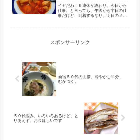
イヤだわ！６連休が終わり、今日から
仕事。と言っても、午後から半日の仕
事だけど、到着するなり、明日のメイ
ン料理を２品とおからを炊いてほしい
とのこと。３品なら、楽勝なのだけ
ど、午後からは、小学生と中学生がや
ってくる。それまでに終わらせたい。
店長...
スポンサーリンク
新宿５０代の面接、冷やかし半分、
むかつく。
５０代悩み、いろいろあるけど、と
りあえず、お金ほしいです