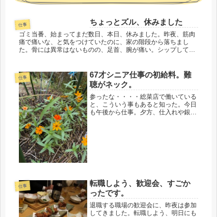
ちょっとズル、休みました
仕事
ゴミ当番、始まってまだ数日、本日、休みました。昨夜、筋肉
痛で痛いな、と気をつけていたのに、家の階段から落ちまし
た。骨には異常はないものの、足首、腕が痛い。シップして休
む事にしました。10％は、ズルも入ってるような気がするけ
ど、1日休めば大丈...
67才シニア仕事の初給料。難
仕事
聴がネック。
参ったな・・・・総菜店で働いている
と、こういう事もあると知った。今日
も午後から仕事。夕方、仕入れや銀行
回りを済ませた店長がお店に。来るな
り・・・・「この間の大学イモ作って
もらえる？」休み前に作ったのを試食
したのか、売れ残ったのか？だけど、
要...
転職しよう、歓迎会、すごか
仕事
ったです。
退職する職場の歓迎会に、昨夜は参加
してきました。転職しよう、明日にも