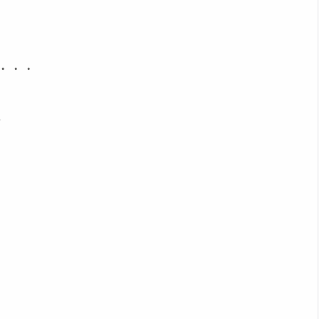
・・・
、