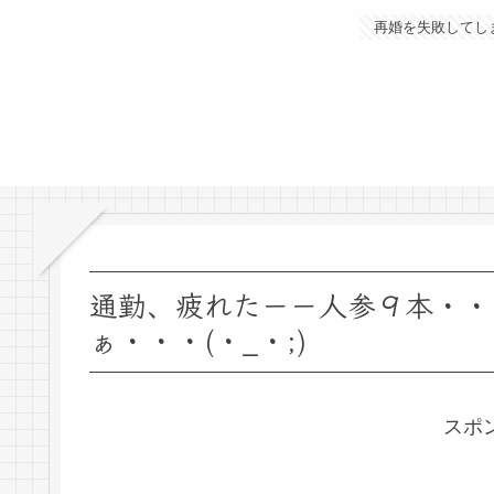
再婚を失敗してし
通勤、疲れた－－人参９本・・
ぁ・・・(・_・;)
スポ