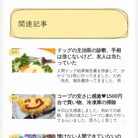
関連記事
ドッグの主治医の診断、手相
生活
は信じないけど、友人は当た
っていた
人間ドッグ結果報告書を持参して、か
かりつけ医に行ってきました。だめ
「先生、報告書持ってきました、所見
あり、ばかりが並んでいました」医師
がその報告書の数値を確認すると、
Dr「一応、年齢的に所見ありですが、
コープの安さに感激💗1500円
生活
どこも問題ありません」だめ「先生、
台で買い物、冷凍庫の掃除
ココ...
今日は大感激しました。初めての経
験。近所の友人にコープに連れて行っ
てもらいました。恐ろしく安くて、驚
きの連続。今迄、駅前のスーパーで買
い物をしていたけれど、駅から反対方
向の皆が言うコープには足を運んだこ
情けない人間できていないの
生活