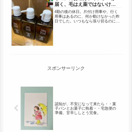
見舞...
届く、毛はえ薬ではないけど
ね＾＾結局リンスも要らない
4勤の後の休日。片付け用事や、行く
し・・・
用事はあるのに、何か動けなかった昨
日でした。いつもなら張り切るのにな
ぁ・・・やはり・・・友人の親でも、
自分の親とよく似た年齢、喪失感がハ
ンパないです。覚悟しておかないとい
けない、という事なんだけど・・・・
今...
スポンサーリンク
認知が、不安になって来たら・・菓
子パンとお菓子に執着・・宅急便の
準備、甘辛ししとう完食。