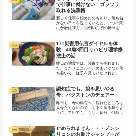
とがなく、コープのすぐ近くには、業
で仕事に就けない ゴッソリ
務ス...
取れる洗濯槽
新しく仕事を始めたのもあり、落ち着
かない日々を送っていると、いつの間
にか暦は10月。恒例の月初の掃除をし
ました。洗濯槽の掃除。母が使ってい
た二層式洗濯機を、一番簡単な操作で
できる物に買い替え、張り紙だらけの
171災害用伝言ダイヤルを体
生活
洗濯機置き場になりました。蛇口を
験 40肩3回目リハビリ理学療
締...
法士の話
昨日の地震では、関東でも揺れまし
た。またメニエルか、めまいかなと落
ち着いて、様子を見ていたけれど、何
時までもゆらゆら、1DKのキッチンの
S字フックに吊るしたアルミのザル
が、カチカチと音を立てていたので、
認知症でも、娘を思いやる
生活
こりゃ、間違いなく地震。それにして
母、パクストンのチェアー
も長...
昨日も、母の病院へ、疲れたところは
見せたくないので、明るく振る舞うよ
うにしていても、もし、多分、何時か
は、母は、この世から消えてしまうの
だと思うと、帰ってからも、落ちこん
でしまい、夕食の準備も適当に済ま
止められません・・・ノンシ
生活
せ、オフロで温まることにしました。
リコンのお助けシャンプーが