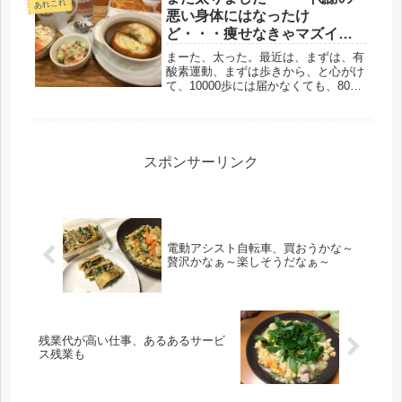
あれこれ
悪い身体にはなったけ
ど・・・痩せなきゃマズイで
しょ。
まーた、太った。最近は、まずは、有
酸素運動、まずは歩きから、と心がけ
て、10000歩には届かなくても、8000
はクリアしてきた。ヨシヨシ、それで
は体重測定、やってみるべし！と乗っ
て愕然。痩せるどころか、最近の元の
体重より１キロ増えて、なんと...
スポンサーリンク
電動アシスト自転車、買おうかな～
贅沢かなぁ～楽しそうだなぁ～
残業代が高い仕事、あるあるサービ
ス残業も