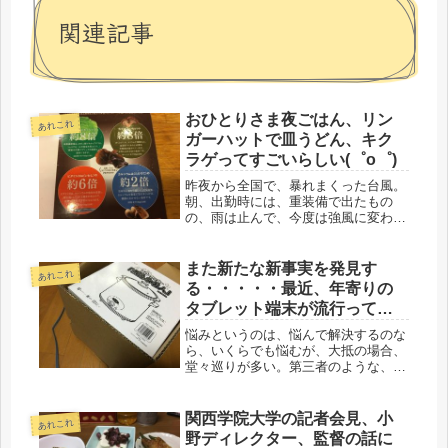
関連記事
おひとりさま夜ごはん、リン
あれこれ
ガーハットで皿うどん、キク
ラゲってすごいらしい(゜o゜)
昨夜から全国で、暴れまくった台風。
朝、出勤時には、重装備で出たもの
の、雨は止んで、今度は強風に変わっ
ていた。時折、雨も混じる。休めば、
一日分の日当が消える。選択肢はな
い、行くしかないね(・_・;)道中、ア
また新たな新事実を発見す
あれこれ
チコチで、折れた傘が転がっていた。
る・・・・・最近、年寄りの
昼...
タブレット端末が流行ってい
る・・・・スロークッカーが
悩みというのは、悩んで解決するのな
届く。
ら、いくらでも悩むが、大抵の場合、
堂々巡りが多い。第三者のような、全
く違う観点からみると、事態が冷静に
判断できたりする。それで、他人に相
談するのだろうけど、それでも、決定
関西学院大学の記者会見、小
あれこれ
権は自分になる。我が家の場合は、ま
野ディレクター、監督の話に
さ...