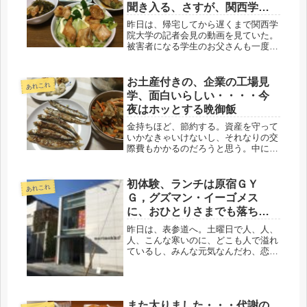
聞き入る、さすが、関西学院
だわ・・・最近食べてる旨い
昨日は、帰宅してから遅くまで関西学
ヨーグルト
院大学の記者会見の動画を見ていた。
被害者になる学生のお父さんも一度、
退場されたから、改めて会見されてい
たが、会見が始まり、「着座で失礼し
ます」とあいさつをされ、本題に入っ
お土産付きの、企業の工場見
あれこれ
ていた。日大の会見とは、随分違うな
学、面白いらしい・・・・今
ぁ...
夜はホッとする晩御飯
金持ちほど、節約する。資産を守って
いかなきゃいけないし、それなりの交
際費もかかるのだろうと思う。中に
は、ボロを着て、ボロアパートにひっ
そり住んでいたりする。独居老人の孤
独死のニュースで、実は資産家だっ
初体験、ランチは原宿ＧＹ
あれこれ
た、というのも割とある。金持ちなの
Ｇ，グズマン・イーゴメス
に、無...
に、おひとりさまでも落ちつ
けました。
昨日は、表参道へ。土曜日で人、人、
人、こんな寒いのに、どこも人で溢れ
ているし、みんな元気なんだわ、恋
人、若い子達には、寒波なんて、どこ
吹く風なのかも。仕事が始まるにして
も、当分プー生活にしても、筋肉が攣
るのがあまりに頻繁なうえ、血圧の事
また太りました・・・代謝の
もあ...