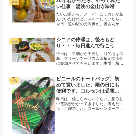
20年若かったら、やってみた
生活
い仕事 湯浅の金山寺味噌
だいぶ前から、スーパーにミカンが並
んでいたけれど、スルーしていたら、
今日、道の駅の元同僚が、奥さんから
のお使いで、早生ミカンと味噌を持っ
てきてくれました。奥さんが、和歌山
の湯浅に行かれた時のお土産で、和歌
シニアの停滞は、後ろもど
生活
山は、ミカンの本場だし・・・湯浅
り・・・毎日進んで行こう
は、...
今日は、早朝から出発し、目的地は広
島。グリーンツーリズム田植え交流会
に参加させてもらいます。生憎、梅雨
前線が来ているので、カッパ持参です
が、明日には、天気回復の予報。あい
がも農法の水田には、モフモフのあい
ビニールのトートバッグ、初
生活
がもちゃんを放つので、今年も楽し
めて買いました、雨の日にも
み、...
便利です、コルセンは受電の
嵐
昨日は、信じられないぐらい、恐ろし
い電話がかかってきました。考えた
ら、月曜でした。コールセンターでの
私の部署は、マニュアル通りに対応す
る事はなく、ひとりづつ、その状況に
合わせて、ケースバイケースで、自分
の言葉で対応するので、全て、お任
せ。そ...