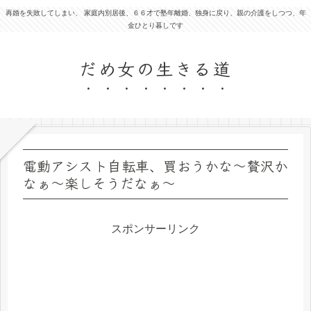
再婚を失敗してしまい、 家庭内別居後、６６才で塾年離婚、独身に戻り、親の介護をしつつ、年
金ひとり暮しです
だめ女の生きる道
電動アシスト自転車、買おうかな～贅沢か
なぁ～楽しそうだなぁ～
スポンサーリンク