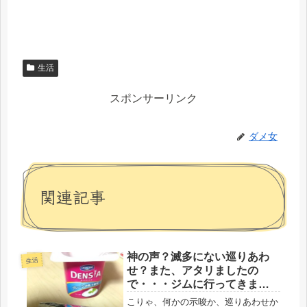
生活
スポンサーリンク
ダメ女
関連記事
神の声？滅多にない巡りあわ
生活
せ？また、アタリましたの
で・・・ジムに行ってきま
す。
こりゃ、何かの示唆か、巡りあわせか