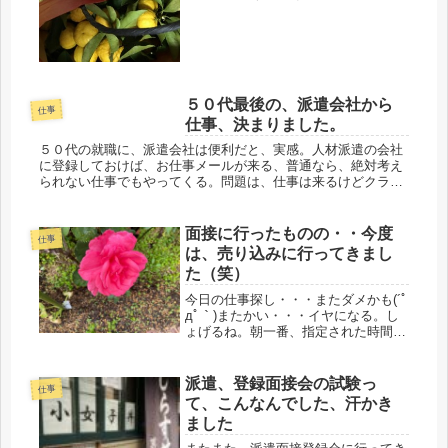
と売れる。向いてるのかなと、改めて
再発見してます。もともと、コレはい
い、と自分が思ったものは、友人にも
言う。「すごいのよ、コレ、いい
よ、」言...
５０代最後の、派遣会社から
仕事
仕事、決まりました。
５０代の就職に、派遣会社は便利だと、実感。人材派遣の会社
に登録しておけば、お仕事メールが来る、普通なら、絶対考え
られない仕事でもやってくる。問題は、仕事は来るけどクライ
アント面接までいけるか、ってとこで、多分ダメ、とか言って
たらメンテナンス...
面接に行ったものの・・今度
仕事
は、売り込みに行ってきまし
た（笑）
今日の仕事探し・・・またダメかも(´ﾟ
дﾟ｀)またかい・・・イヤになる。し
ょげるね。朝一番、指定された時間
に、面接へ。自宅から自転車で5分、
徒歩でも15分ほどの介護施設へ。食事
作りと配膳の仕事。家から近いので、
派遣、登録面接会の試験っ
仕事
仕事を終えてからでも、カーブス...
て、こんなんでした、汗かき
ました