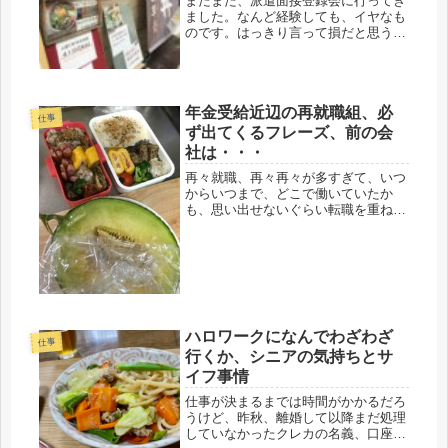
またまた、派遣面接登録会に行ってき
ました。なんど経験しても、イヤなも
のです。はっきり言って損だと思う、
形勢不利。２０代の女の子と還暦近い
オバサンも同じ問題を解くので、すっ
かり忘れ去った計算問題も出るし、え
っ、その国の首都って変わった？小・
年金受給近辺の再就職組、必
中...
仕事
ず出てくるフレーズ、前の会
社は・・・
再々就職、再々再々が多すぎて、いつ
からいつまで、どこで働いていたか
も、思い出せないぐらい転職を重ねた
が、やっとだ。最高新記録、半年を超
える事になった。やったね、やれやれ
半年だぞ、！❀～✩ヽ(^。^)ノ✩～❀そ
う自分に言ってみる。実際問題、後...
ハロワークになんでわざわざ
仕事
行くか、シニアの気持ちとサ
イフ事情
仕事が決まるまでは時間がかかるだろ
うけど、昨秋、離婚して以降まだ処理
していなかったクレカの名義、口座変