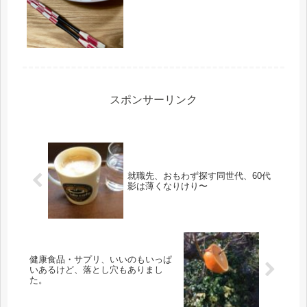
更やら、ニューロの引き落とし口座変
更を済ませました。とりあえず、今、
出来ることはやっておく。そう言いな
がら、気の遠くなる例の紛失物はまだ
発...
スポンサーリンク
就職先、おもわず探す同世代、60代
影は薄くなりけり〜
健康食品・サプリ、いいのもいっぱ
いあるけど、落とし穴もありまし
た。