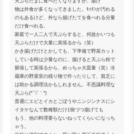
天ぷらたまに食べたくなりますが、揚げ
物は外食が多くなってきました。ｷｯﾁﾝが汚れる
のもあるけど、外なら揚げたてを食べれる分量
だけ食べれる。
家庭で一人二人で天ぷらすると、何故かいつも
天ぷらだけで大量に嵩張るから（笑）
かき揚げだけとかしても、下準備で野菜カット
している時は少量なのに、揚げると天ぷら粉で
膨張して嵩張るから、めっちゃ大皿量（笑）冷
蔵庫の野菜室の残り物で作ったりして、貧乏に
は助かる調理法かもしれません。不思議料理な
天ぷら(*´▽｀*)
普通にエビとイカとごぼうやニンジンナスにシ
イタケなんて数種類だけ1個づつ揚げても
もう、他の料理要らないねってくらいになっち
ゃう。