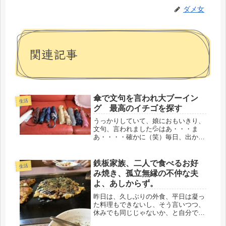
ダメ女
関連記事
傘で文句を言われ大ブーイン
生活
グ 最高のイチゴを探す
うっかりしていて、娘におもいきり、
文句、言われました💦はあ・・・ま
あ・・・・確かに（笑）毎日、出かけ
ていた娘、その日も快晴で、焼きたく
ないらしく、「何か、折りたたみの傘
ない？」あるよ～沢山ある、お祖母ち
鉄板家族、二人で食べるお好
生活
ゃんの傘もまだそのままだから、とい
み焼き、孤立無縁の不仲な夫
う事...
よ、あしからず。
昨日は、久しぶりの外食、平日は凝っ
た料理もできないし、そう言いつつ、
休みでも同じじゃないか、と自分でつ
っこんでみる・・・確かに（笑）たま