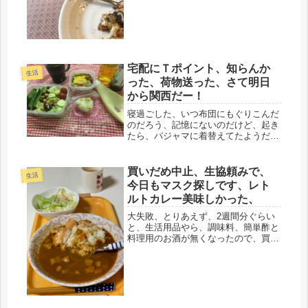
には上げ膳据え膳が心の休養だ。娘も
休みだったので、近場にプラプラ散歩
がてら、行ってきました。お好み焼き
ー...
宅配にＴポイント、知らんか
生活
った、荷物送った、さて明日
から関西だー！
寝過ごした、いつ布団にもぐりこんだ
のだろう、記憶にないのだけど、起き
たら、パジャマに着替えてたようだ
（笑）とりあえず、子弁当と朝ごは
ん、間に合った。写真は撮る時間なか
った。割と美味しそうにできた。ゴミ
買いだめ中止、生協頼みで、
生活
出し、間に合った。「母さん、ハッ
今日もマスク探しです、レト
パ」？キ...
ルトカレー美味しかった、
大失敗、とりあえず、2週間分ぐらい
と、生活用品やら、調味料、簡単酢と
料理用のお酒が無くなったので、買っ
て、帰宅していたら、重すぎて、肩が
ガチガチ、首から、頭、目も痛いし、
買いだめ、中止。お金も要るし、だい
いち、生協宅配で解決するでしょ？と
い...