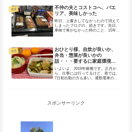
不仲の夫とコストコへ、パエ
生活
リア、美味しかった
昨日、上書きしてなかったので消えて
しまったブログの、続きです。先日、
車検で車がなかった時のこと、15年前
の車で、ホイルはもう無いかもと言わ
れ、えらく時間がかかりました。その
上、エンジン部分の取り換えとかで、
おひとり様、自炊が良いか、
なんと18万。バッテリーも計測不能...
生活
弁当・惣菜が良いかの
話・・・要するに家庭環境、
仲良し夫婦なら苦にならな
いよいよ、2019年稼働です。正月か
い？
ら、仕事には行ってるけど、巷では、
7日初出勤の方も多い。通勤電車の混
み具合も、いつもの状態に。私も、お
尻の件で、年初からビビッたけど、昨
日は、腰にひざ掛け巻いて過ごし、元
の状態に戻りました。さて、それ
で、...
スポンサーリンク