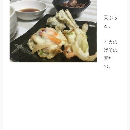
天ぷら
と、
イカの
げその
煮た
の。