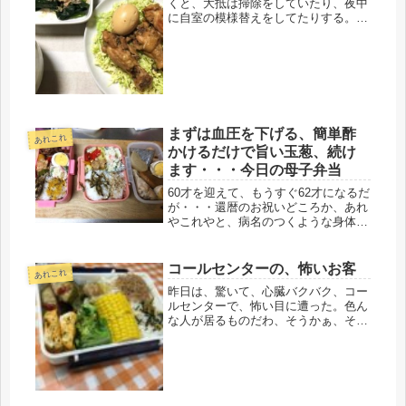
くと、大抵は掃除をしていたり、夜中
に自室の模様替えをしてたりする。
少々音を立てても、真下は居間なの
で、夜はだれにも迷惑はかけない、心
置きなく、納得するまで、何かやって
いる。そして、疲れたところで、寝
る。今は...
まずは血圧を下げる、簡単酢
あれこれ
かけるだけで旨い玉葱、続け
ます・・・今日の母子弁当
60才を迎えて、もうすぐ62才になるだ
が・・・還暦のお祝いどころか、あれ
やこれやと、病名のつくような身体に
なった、という現状。どれも、今すぐ
命に係わる重篤さはないものの、生活
習慣病、という事になるのだろう。ム
コールセンターの、怖いお客
あれこれ
チャクチャ代謝抜群！と喜んでいた...
昨日は、驚いて、心臓バクバク、コー
ルセンターで、怖い目に遭った。色ん
な人が居るものだわ、そうかぁ、そう
いう時にでるとはね、通販会社のコー
ルセンターに居て、手続きにミスがあ
る時も確かにある。ところが、正しく
ともお客様は、勝手な解釈をするの
で、...