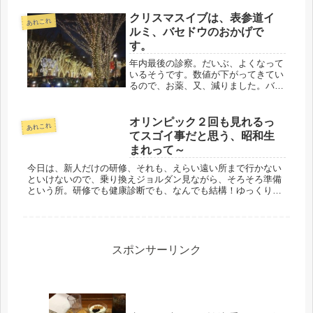
クリスマスイブは、表参道イ
あれこれ
ルミ、バセドウのおかげで
す。
年内最後の診察。だいぶ、よくなって
いるそうです。数値が下がってきてい
るので、お薬、又、減りました。バセ
ドウ病って、治療すると治る病気なの
だと実感。どこまでよくなるかは、分
からないけど、電車に飛び乗るのも出
オリンピック２回も見れるっ
あれこれ
来るし、もう最高に嬉しいです。とこ
てスゴイ事だと思う、昭和生
ろ...
まれって～
今日は、新人だけの研修、それも、えらい遠い所まで行かない
といけないので、乗り換えジョルダン見ながら、そろそろ準備
という所。研修でも健康診断でも、なんでも結構！ゆっくりの
朝、ありがとう！ｗｗヽ(^。^)ノｗｗ久しぶりに、朝ドラ「べ
っぴんさん」...
スポンサーリンク