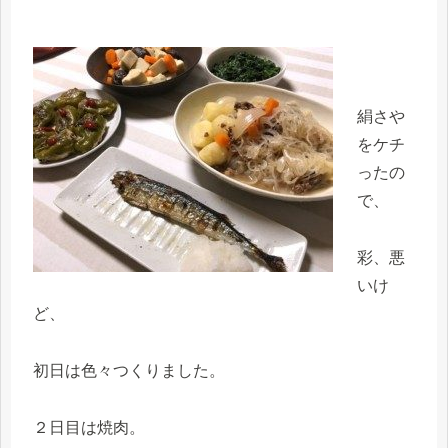
絹さや
をケチ
ったの
で、
彩、悪
いけ
ど、
初日は色々つくりました。
２日目は焼肉。