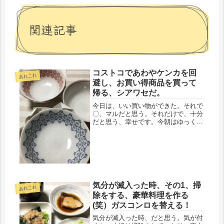
関連記事
コストコであわやケンカを回
あれこれ
避し、お買い得商品を買って
帰る、シアワセだ。
今日は、いい買い物ができた。それで
〇、マルだと思う。それだけで、十分
だと思う、幸せです。今朝はゆっくり
起きて、階下に下りていくと、夫がコ
ストコのカードをじっと見ていた。知
らん顔して、洗顔し二階の自室に戻っ
たけど、昼過ぎに下りて行った時も、
ま...
気分が滅入った時、その1、掃
あれこれ
除をする、豪華料理を作る
(笑）ガスコンロを替える！
気分が滅入った時、だと思う。気が付