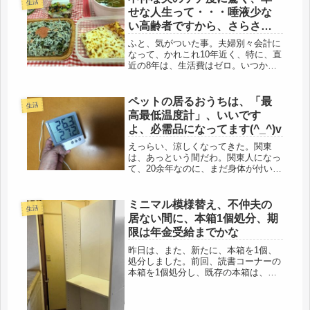
生活
せな人生って・・・唾液少な
い高齢者ですから、さらさら
カレーで。
ふと、気がついた事。夫婦別々会計に
なって、かれこれ10年近く、特に、直
近の8年は、生活費はゼロ。いつか、
私が出ていくと考えて、じゃあ、金な
ど出さん、という考えなのか？夫の頭
の中は分からないですが。しか
ペットの居るおうちは、「最
生活
し・・・これが、身に着いたという
高最低温度計」、いいです
か、当た...
よ、必需品になってます(^_^)v
えっらい、涼しくなってきた。関東
は、あっという間だわ。関東人になっ
て、20余年なのに、まだ身体が付いて
行かない。生まれて40年近く西で生き
てきたからか、関西仕様になっている
のかもしれない。この時期もそうだ
ミニマル模様替え、不仲夫の
生活
が、真夏も、真冬も同じく、日中、フ
居ない間に、本箱1個処分、期
ル...
限は年金受給までかな
昨日は、また、新たに、本箱を1個、
処分しました。前回、読書コーナーの
本箱を1個処分し、既存の本箱は、横
に寝かせて使っています。高さが低く
なっただけでも、小窓から、風は入る
し、空間がね、息苦しさから解放され