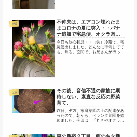
ました。昨日も・・・・今日も、苦難
の...
不仲夫は、エアコン壊れたま
生活
まコロナの夏に突入・・バナ
ナ追加で宅急便、オクラ肉巻
き作る。
今日も放心状態・・（笑）冷蔵で、宅
急便出しました。どんなに準備してて
も、焦る。玄関で、お兄さんが待って
るので、まずは、伝票を渡して、冷蔵
庫のある台所との直線距離をダッシュ
で行き来し、詰める。最後は、庭の切
り花も入れて、完了。暑い一日は、こ
れ...
その後、音信不通の家族に期
生活
待しない、素直な反応の野菜
育て、
昨日、夕方、家庭菜園の土の配達があ
ったので、朝から、ベランダ菜園を始
めました。今回は、「丸さやオクラ」
シニアブログの十一代目伊兵衛さん
の、オクラの種まきをした記事を読ん
で、そうか・・・もう種まいていいの
東の新宿２丁目、西のキタ新