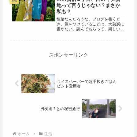
生活
だなと、マネしました。母上の介護の
地って言うじゃない？まさか
事な...
私も？
性格なんだろうな、ブログを書くと
き、気をつけていることは、大袈裟に
書かない。読んでもらって、楽しい笑
えるブログ、という事。楽しい事は、
多少盛ってもね、メイドイン大阪です
から、きっとバカなバアサンだと思わ
れているだろうけど、なかなかシビア
な人...
スポンサーリンク
ライスペーパーで超手抜きごはん
ピント愛用者
男友達？との秘密旅行
ホーム
生活