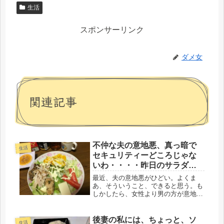
生活
スポンサーリンク
ダメ女
関連記事
不仲な夫の意地悪、真っ暗で
生活
セキュリティーどころじゃな
いわ・・・・昨日のサラダ弁
当・のせのせ晩ごはん、
最近、夫の意地悪がひどい。よくま
あ、そういうこと、できると思う。も
しかしたら、女性より男の方が意地が
悪いのかもしれない。家庭内のいざこ
ざから、傷害事件になって、ニュース
に載ってるけど、いつ、そうなっても
後妻の私には、ちょっと、ソ
生活