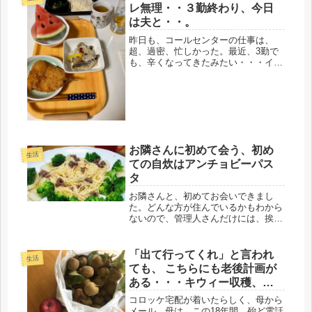
おかしくないかもしれない。玄関、ド
レ無理・・３勤終わり、今日
アの...
は夫と・・。
昨日も、コールセンターの仕事は、
超、過密、忙しかった。最近、3勤で
も、辛くなってきたみたい・・・イカ
ンなぁ～こんな事じゃ、定年まで持た
ないかも(;´･ω･)だけど、そういう時、
考えてみる。88才で、家事をすべて一
人でやって、独居で暮らしてい...
お隣さんに初めて会う、初め
生活
ての自炊はアンチョビーパス
タ
お隣さんと、初めてお会いできまし
た。どんな方が住んでいるかもわから
ないので、管理人さんだけには、挨拶
に行ったものの、隣、階下には挨拶に
は行かず。高齢女性の一人暮らしだ
と、わざわざ、伝えに行く必要もな
「出て行ってくれ」と言われ
生活
し。すると、今朝、また山のようなゴ
ても、 こちらにも老後計画が
ミを捨て...
ある・・・キウィー収穫、リ
ンゴも買った。
コロッケ宅配が着いたらしく、母から
メール、母は、この18年間、殆ど電話