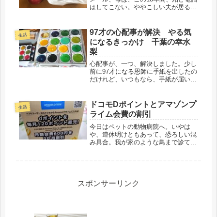
はしてこない。ややこしい夫が居る
と、気を遣うようで、頭をひねって、
メールで連絡だ。折り返し電話をする
と、「暑いのに、たくさんありがと
97才の心配事が解決 やる気
生活
う、」「今夜、夕食にいただきます」
になるきっかけ 千葉の幸水
「そ...
梨
心配事が、一つ、解決しました。少し
前に97才になる恩師に手紙を出したの
だけれど、いつもなら、手紙が届いた
時点で、すぐラインメールが届くの
に、返信がなく、何分、年齢が年齢な
ので、先生は、絶対100才は越えて
ドコモDポイントとアマゾンプ
生活
130才までお元気だと思っているも
ライム会費の割引
の...
今日はペットの動物病院へ。いやは
や、連休明けともあって、恐ろしい混
み具合。我が家のような鳥まで診ても
らえる動物病院なので、患者が多い。
勿論、犬・猫は山盛り・・・ちょうど
フィラリアの時期も重なってるから参
りました。初診で、予約が取れなかっ
たの...
スポンサーリンク