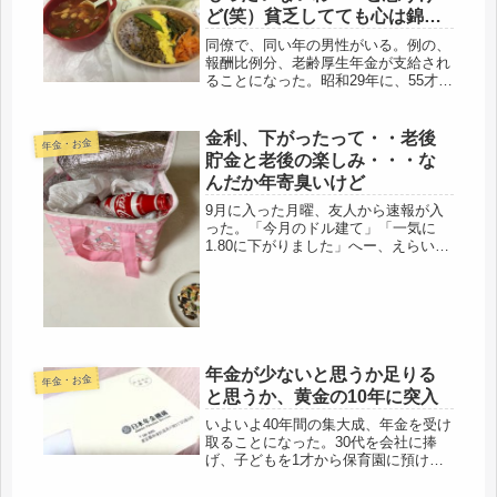
ど(笑）貧乏してても心は錦＾
＾ミネストローネ弁当。
同僚で、同い年の男性がいる。例の、
報酬比例分、老齢厚生年金が支給され
ることになった。昭和29年に、55才か
ら60才に厚生年金支給年齢の引き上げ
があり、女性は55才支給のままにな
り、その後、昭和61年に改正。65才開
金利、下がったって・・老後
年金・お金
始になったものの、女性は3...
貯金と老後の楽しみ・・・な
んだか年寄臭いけど
9月に入った月曜、友人から速報が入
った。「今月のドル建て」「一気に
1.80に下がりました」へー、えらい下
がったもんだ。M社、米ドル建て一時
払い養老、ちょっと前まで、３％だっ
たのにね、でも、特に困る事もない(*
´ω｀*)毎月、貯金していても、...
年金が少ないと思うか足りる
年金・お金
と思うか、黄金の10年に突入
いよいよ40年間の集大成、年金を受け
取ることになった。30代を会社に捧
げ、子どもを1才から保育園に預け
て、「〇〇までに収入を抑える」とい
う操作もせず、どんな時でも、社会保