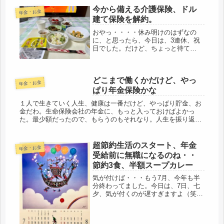
険を収めてきた一人の女の40年余りの
今から備える介護保険、ドル
年金・お金
現実。さて、これを多いと思うか、
建て保険を解約。
少...
おやっ・・・・休み明けのはずなの
に、と思ったら、今日は、3連休、祝
日でした。だけど、ちょっと待て
よ・・・我が家は、祝日は仕事のはず
なのに・・・やっぱりね、昨夜、深夜
からのゴルフ番組を観ていたようで、
どこまで働くかだけど、やっ
不仲な夫は、ズル休みにした様子。雨
年金・お金
続きで、...
ぱり年金保険かな
１人で生きていく人生、健康は一番だけど、やっぱり貯金、お
金だわ。生命保険会社の年金に、もっと入っておけばよかっ
た。最少額だったので、もらうのもそれなり。人生を振り返っ
て後悔している事、結婚は別にして、若い時からしっかり貯金
しておけばよかった...
超節約生活のスタート、年金
年金・お金
受給前に無職になるのね・・
節約3食、半額スープカレー
気が付けば・・・もう7月、今年も半
分終わってました。今日は、7日、七
夕、気が付くのが遅すぎますよ（笑）
カレンダーを、1枚、めくりました。
今年の正月、休み取って、母と過ごす
べきだったかな？来年には、必ず、そ