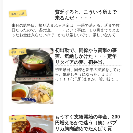
てもなんだけど、以前の同僚が65才ま
で勤めたら20以上軽くあるらしいか
貧乏すると、こういう所まで
ら、そんな夫がいれば、合わせて3...
年金・お金
来るんだ・・・・
来月の給料日、振り込まれるお金は、一瞬で消える。〆まで数
日だったので、雀の涙。・・・という事は、１０月までまとま
ったお金は入らないので、かなり厳しいです。厳しいなんても
んじゃないかも。何もかも、かなり節約しないといけない。娘
とは、先日、ケン...
初出勤で、同僚から衝撃の事
年金・お金
実、気絶しかけた・・・定年
リタイアの夢、初弁当。
初出勤日、同僚と新年の挨拶をしてた
ら、気絶しそうになった。えええ
っ！！！(；ﾟДﾟ)まさか、嘘、嘘でし
ょ、ここんとこ、そんな血圧あがりそ
うな事の連続だ。血圧サージ、高血圧
者は、ビビリますが・・・。いや、そ
れよりも急転直下の衝撃、空前絶後ー
ー...
もうすぐ支給開始の年金、200
年金・お金
円増えるかで迷う（笑）パプ
リカ胸肉詰めでたんぱく質Ｏ