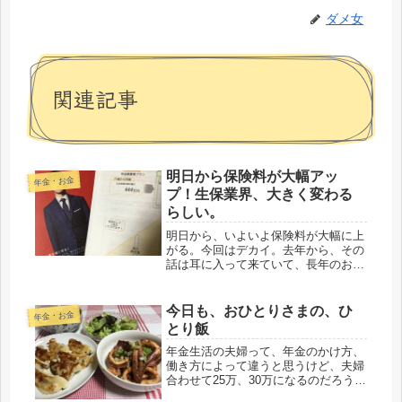
ダメ女
関連記事
明日から保険料が大幅アッ
年金・お金
プ！生保業界、大きく変わる
らしい。
明日から、いよいよ保険料が大幅に上
がる。今回はデカイ。去年から、その
話は耳に入って来ていて、長年のお付
き合いのＳ生命保険会社の方や、最
近、Ｍ生命に勤め始めた友人から、業
界が大きく変わるからね、と。中に
今日も、おひとりさまの、ひ
年金・お金
は、４月でなく今年中というのもある
とり飯
ので、...
年金生活の夫婦って、年金のかけ方、
働き方によって違うと思うけど、夫婦
合わせて25万、30万になるのだろう
な。すごい事だ。たられば、の話をし