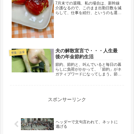
Ｋ
7月末での退職、私の場合は、新幹線
介護なるので、このまま出勤日数を減
らして、仕事を続行、というのも選択
肢にあったけどね・・・・いやいや、
無理でしょ。持病のバセドウは、目
下、おとなしくしてるけど、血圧は最
近、測ってないけど、遺伝的高血圧。
父の...
夫の解散宣言で・・・人生最
年金・お金
後の年金節約生活
節約、節約と、叫んでいると毎日の暮
らしに負荷がかかって、「節約」がネ
ガティブワードになってしまう。節約
して、そして楽しみたい。楽しく節約
したい。成功した暁には、節約後の明
るい未来、余裕のある老後、黄金の10
年を過ごしたいと思う。しか
し・・・...
スポンサーリンク
ヘッダーで文句言われて、ネットに
逃げる