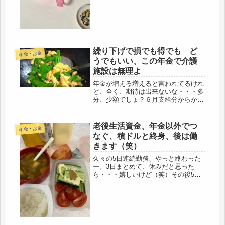
がったもんだ。M社、米ドル建て一時
払い養老、ちょっと前まで、３％だっ
たのにね、でも、特に困る事もない(*
´ω｀*)毎月、貯金していても、...
繰り下げで損でも得でも ど
年金・お金
うでもいい、この年金で介護
施設は無理よ
年金が増える増えると言われてるけれ
ど、全く、期待は出来ないな・・・多
分、少額でしょ？６月支給分からか
な。それより、気になるのは、物価高
騰と不景気から、国民年金での生活が
成り立たないとのことで、厚生年金か
老後生活資金、年金以外でつ
年金・お金
ら国民年金に財源を移すと言う事。国
なぐ、積ドルと終身、後は働
民年...
きます（笑）
久々の5日連続勤務、やっと終わった
ー。3日まとめて、休みだと思った
ら・・・嬉しいけど（笑）その後5日
続けては・・・ちょっと、ないわ。年
寄りには、ちょっとキツイ。とりあえ
ず、終わったけど、この後、また4勤
務だものなぁ・・・黙ってるから、平
気だ...