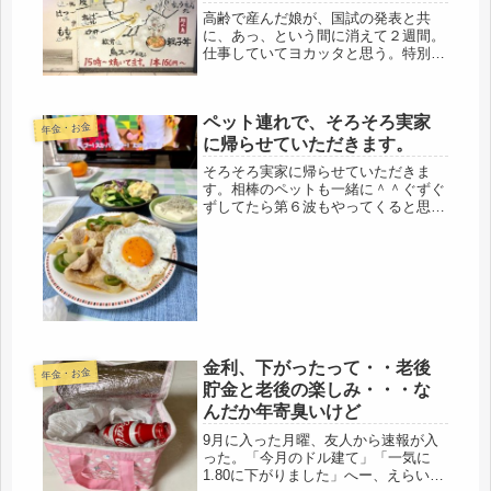
高齢で産んだ娘が、国試の発表と共
に、あっ、という間に消えて２週間。
仕事していてヨカッタと思う。特別、
空の巣症候群にやられる事なく、忙し
く過ごしています。思うに、普通の６
０代って、・・・・普通、とは何ぞ
ペット連れで、そろそろ実家
や、と言う問題は置いといて、末子が
年金・お金
３０才...
に帰らせていただきます。
そろそろ実家に帰らせていただきま
す。相棒のペットも一緒に＾＾ぐずぐ
ずしてたら第６波もやってくると思
う。それより、娘も結婚したので、こ
の家に居座る理由もなくなったので最
近、断捨離を復活させて、また思い切
り処分しています。昨日は、Ｔシャツ
を処分...
金利、下がったって・・老後
年金・お金
貯金と老後の楽しみ・・・な
んだか年寄臭いけど
9月に入った月曜、友人から速報が入
った。「今月のドル建て」「一気に
1.80に下がりました」へー、えらい下