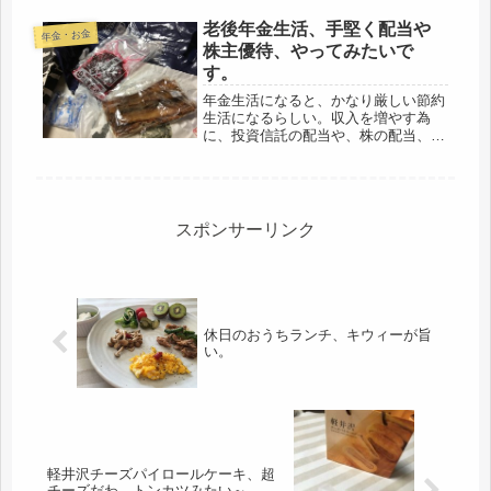
老後年金生活、手堅く配当や
年金・お金
株主優待、やってみたいで
す。
年金生活になると、かなり厳しい節約
生活になるらしい。収入を増やす為
に、投資信託の配当や、株の配当、株
主優待だとか。イオンが高配当で安定
株だから、150万で買ったら？という
お勧めだけど、気軽に言われても、な
い袖は振れない。現在、親の介護の高
齢...
スポンサーリンク
休日のおうちランチ、キウィーが旨
い。
軽井沢チーズパイロールケーキ、超
チーズだわ、トンカツみたい～