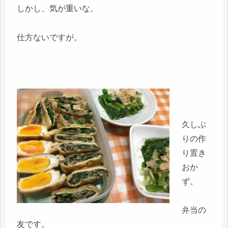
しかし、気が重いな。
仕方ないですが。
久しぶ
りの作
り置き
おか
ず。
弁当の
友です。