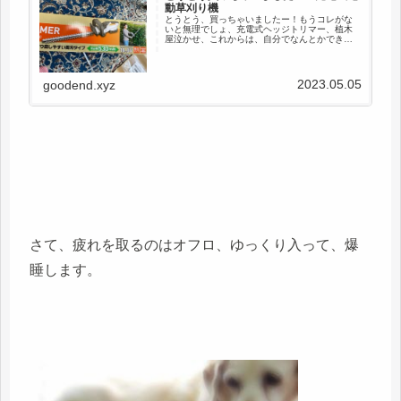
動草刈り機
とうとう、買っちゃいましたー！もうコレがな
いと無理でしょ、充電式ヘッジトリマー、植木
屋泣かせ、これからは、自分でなんとかでき
る。去年、植木屋さんの支払いは、確か、10万
超え。年2回になると、買ってもペイできる。初
めての大型工具(=ﾟωﾟ)ﾉ...
2023.05.05
goodend.xyz
さて、疲れを取るのはオフロ、ゆっくり入って、爆
睡します。