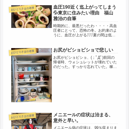
血圧190近く迄上がってしまう
おひとりさまの老後
💦東京に住みたい理由 福山
雅治の自筆
時期的に、最悪だったわ・・・・高血
圧者にとって、恐怖の冬。お約束のよ
うに、血圧が上がる⤴⤴⤴夏の間は低か
ったので（と言っても、１３０超え）
降圧剤も服用せずに暮らしていたけれ
ど、・・・・降圧剤の影響は、認知機
お尻がビショビショで悲しい
おひとりさまの老後
能リスク、これは母の辛かった日常
お尻がビショビショ、(；ﾟДﾟ)前回の
を...
帰省時、ウォシュレットが壊れていた
のだった。すっかり忘れていた。稼働
はするので、壁から外して、手にもっ
てゲーム機のように使っている（笑）
作動はしているものの、どうもセンサ
ーがボケたのか・・・前回と同じく...
メニエールの症状は治まる、
おひとりさまの老後
意外と早い。
メニエール病の症状は、99％収まりま