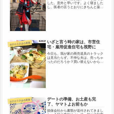
した。意外と早いです。よく寝ました
し、医者の言うとおりにきちんと薬を
服用しています。なので、ゴソゴソ家
の中で動き始めました。いつもじっと
していない性格は知っているので、後
輩からは、絶対動かないようにと釘
を...
いざと言う時の家は、市営住
おひとりさまの老後
宅・雇用促進住宅も視野に
今日も、我が家の商売道具のトラック
は見当たらず。不仲な夫は、売っちゃ
ったのだろうか？買い替えないから、
アチコチ修理が多く、修理代一式の費
用を計算したら、買い替えの方が安く
済むのに、もう働く意欲が薄れてきた
のだと思う。もう70代半ばだから、
分...
デートの準備、お土産も完
おひとりさまの老後
了、ヤマトよお前もか
損保会社から書類が送付されてきまし