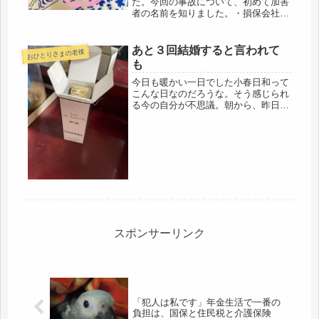
た。今回の事故について、初めて加害
者の名前を知りました。・損保会社発
行の診断書・同意書・入院通院交通費
明細書と、・収容品および損害明細書
確認すると、治療が終わり、一件落着
あと３回結婚すると言われて
おひとりさまの老後
になった時点で返送するようです。う
も
っ...
今日も暖かい一日でした小春日和って
こんな日なのだろうな。そう感じられ
る今の自分が不思議。朝から、昨日、
道の駅で買ったサンチュとリーフレタ
スの苗を植えました。庭いじりって、
キリがないね。庭の端っこにひっそり
と咲く木瓜の花を見つける。毎年、こ
ん...
スポンサーリンク
「犯人は私です」年金生活で一番の
負担は、国保と住民税と介護保険