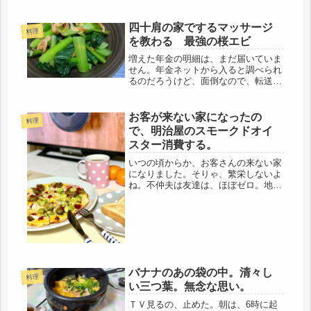
た持病が殆どだけど・・・70才の大台
に突入したので、重篤な病気が発見さ
れない事だけを願うばかり。でも、も
四十肩の家でするマッサージ
料理
うその時は、個々の人間に与えられた
を教わる 最強の桜エビ
寿...
増えた年金の明細は、まだ届いていま
せん。年金ネットから入ると調べられ
るのだろうけど、面倒なので、転送さ
れて来るのを待つことにします。万の
位が増えるわけではないので💧先に転
送されてきた書類を見て、慌てまし
お客が来ない家になったの
料理
た。実家の最終の水道代が未払いのま
で、明治屋のスモークドオイ
まで...
スター消費する。
いつの頃からか、お客さんの来ない家
になりました。そりゃ、繁栄しないよ
ね。不仲夫は友達は、ほぼゼロ。地元
で長く住んでいるので、多少は知人は
いても、あの通りの「変わり」なの
で、誰とも親しいおつきあいはナシ。
仕事の関係でのゴルフ仲間はいるよう
です...
バナナのあの袋の中。清々し
料理
い三つ葉。無念な思い。
ＴＶ見るの、止めた。朝は、6時に起