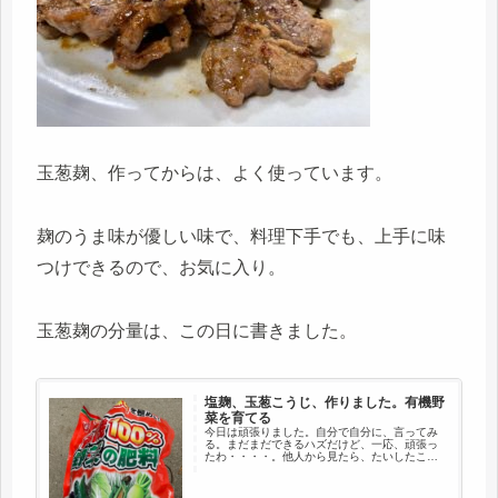
玉葱麹、作ってからは、よく使っています。
麹のうま味が優しい味で、料理下手でも、上手に味
つけできるので、お気に入り。
玉葱麹の分量は、この日に書きました。
塩麹、玉葱こうじ、作りました。有機野
菜を育てる
今日は頑張りました。自分で自分に、言ってみ
る。まだまだできるハズだけど、一応、頑張っ
たわ・・・・。他人から見たら、たいしたこと
ないかもしれないけど、新しいことにチャレン
ジもしました。頭の体操、新分野への挑戦は、
面白かったです。朝一番から、す...