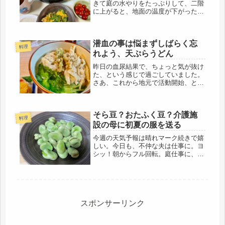
きて庭の水やりをたっぷりして、二階
に上がると、地面の温度が下がったの
もあって、一時的でも涼しい風。久し
ぶりに、猛暑から通常の気温の一日で
した。そのまま、買い出しに行き、
潜血の事は悩まずしばらく忘
（ダンボールやペットボトルもたまっ
料理
てき...
れよう、天ぷらうどん
昨日の血尿結果で、ちょっと気が抜け
た、という感じで過ごしていました。
さあ、これから地元で活動開始、と楽
しみにしていたところだったのに～で
も、不治の病となったわけではないの
で、落ちこんではいないけど、なんだ
そら豆？おたふく豆？介護施
かなぁ～と天井見て寝転んでいたら、
料理
友...
設の母に初夏の服を送る
今週の天気予報は晴れマーク続きで嬉
しい。今日も、不仲な夫は仕事に。ヨ
シッ！朝からフル回転。庭仕事に、ベ
ランダ菜園の世話。夫が居ると、何事
も細かいクレームを付けてくるので、
めんどくさい。ベランダで蒔いた小か
ぶと、はやどり小松菜の芽が出てきま
し...
スポンサーリンク