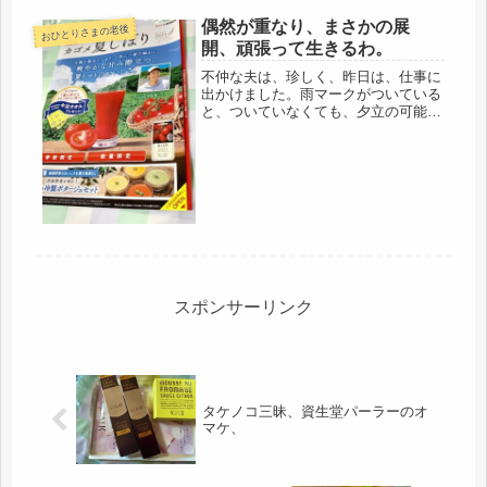
し・・・・（;´д｀）鳥も同時に「オ
偶然が重なり、まさかの展
ハヨウ」って言うし、とりあえず...
おひとりさまの老後
開、頑張って生きるわ。
不仲な夫は、珍しく、昨日は、仕事に
出かけました。雨マークがついている
と、ついていなくても、夕立の可能性
でも、すぐ休むのに・・・・ありがた
かったです。今日は、台風で休むの
で、昨日だけでも一人でのんびり過ご
せました。自営の仕事も全部済ませた
し、...
スポンサーリンク
タケノコ三昧、資生堂パーラーのオ
マケ、