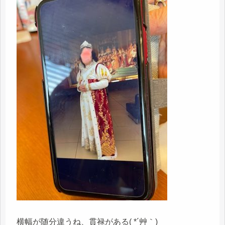
横幅が随分違うね、貫禄がある( *´艸｀)