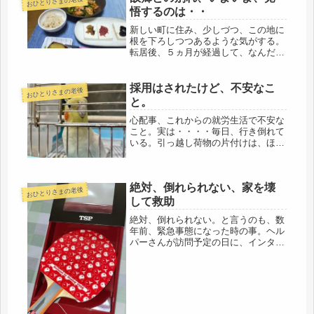
おひとりさまの老後
悟するのは・・
新しい町に住み、少しづつ、この地に
根を下ろしつつあるような気がする。
転居後、５ヵ月が経過して、なんだ
か、ここでやっていけそうな気持にな
ってきた。生まれ育った大阪に、40
年。その地といよいよお別れできるよ
採用はされたけど、不安なこ
おひとりさまの老後
うな気分。引っ越し前後は、落ち着い
と。
て考...
心配事、これからの就労生活で不安な
こと。実は・・・・毎日、行き倒れて
いる。引っ越し荷物の片付けは、ほぼ
終了。何の原因かと考えたら・・・・
自転車だった。電動自転車だし、坂だ
ってスイスイなのに・・・慣れてな
絶対、倒れられない、家を壊
い。肩に力が入って、ガチガチ（笑）
おひとりさまの老後
まず...
して救助
絶対、倒れられない。と言うのも、数
年前、緊急事態になった時の事。ヘル
パーさんが訪問予定の日に、インター
ホンを鳴らしても、ドアを叩いても、
声かけしても家の中は全く、応答な
し。それまでは必ず母が出てきたの
に・・・・人気がない様子。ヘルパー
さんは...