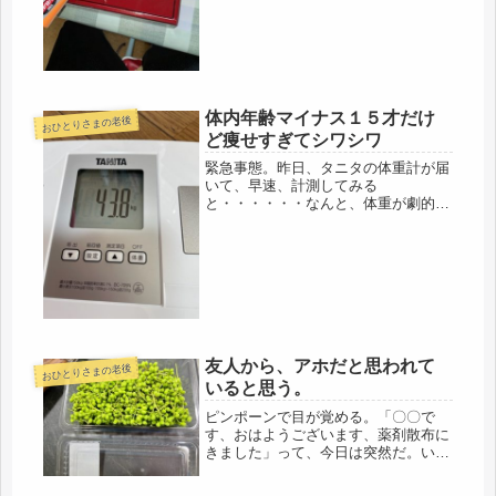
体内年齢マイナス１５才だけ
おひとりさまの老後
ど痩せすぎてシワシワ
緊急事態。昨日、タニタの体重計が届
いて、早速、計測してみる
と・・・・・・なんと、体重が劇的に
43.8キロまで減っていた。これは、急
性胃腸炎で、吐いたり下痢で、多分一
時的な数字だろうから、そのうち戻る
と思うけど・・・高齢になると、爆食
いができ...
友人から、アホだと思われて
おひとりさまの老後
いると思う。
ピンポーンで目が覚める。「〇〇で
す、おはようございます、薬剤散布に
きました」って、今日は突然だ。いや
いや、１週間後って連絡受けていたわ
Σ(･ω･ﾉ)ﾉ！って、いっても、寝てた