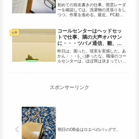
初めての宛名書きの仕事。雨雲レーダ
ーを確認しては、洗濯物の見張りをし
つつ、作業を進める。最近、PC頼り
が多いので、きちんと、しっかり、正
確に、丁寧に、って、緊張する。書い
ている間に、いつもなら、崩して行書
コールセンターはヘッドセッ
仕事
で書くので、どんな字だっけ・・・・
トで仕事、隣の大声オバサン
と...
に・・・ツバメ通信、雛、並
ぶ。
昨日は、困った。現実を実感した。あ
かん・・・(-_-;)参ったな。職場のコー
ルセンターは、ほぼ席は決まっている
けど、たまに移動がある。昨日は、並
んだ机の左端だった。右耳は聞こえる
方の耳なので、それはそれでいいのだ
けど、隣に座った同僚が問題だ...
スポンサーリンク
明日のOB会はロエベのバッグで、