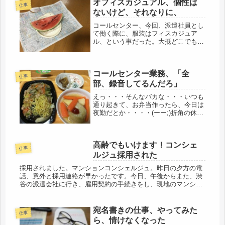
オフィスカジュアル、個性は
仕事
ないけど、それなりに、
コールセンター、今回、派遣社員とし
て働く際に、服装はフィスカジュア
ル、という事だった。大抵どこでも同
じで、当り障りのない恰好だ。個性は
ないけど、それなりにオシャレも出来
る。文句つけるつもりはないんだけ
コールセンター業務、「全
ど・・・。ここの会社、ちょっと、そ
仕事
れアウ...
部、録音してるんだろ」
えっ・・・そんなバカな・・・いつも
通り起きて、お弁当作ったら、今日は
夜勤だとか・・・・(ーー;)折角の休
み、損したじゃないか、ゆっくり寝よ
うと思っていたのに・・・・と言って
も、昨夜もいつの間にか、早々に寝落
高齢でもいけます！コンシェ
ちてたのだけど(^_^;)家庭内ホ...
仕事
ルジュ採用された
採用されました。マンションコンシェルジュ。昨日の夕方の電
話、意外と採用連絡が早かったです。今日、午後からまた、渋
谷の派遣会社に行き、雇用契約の手続きをし、現地のマンショ
ンに行くそうです。現地は自宅からだと車で１０分、渋谷まで
が面倒だけど、仕...
宛名書きの仕事、やってみた
仕事
ら、情けなくなった