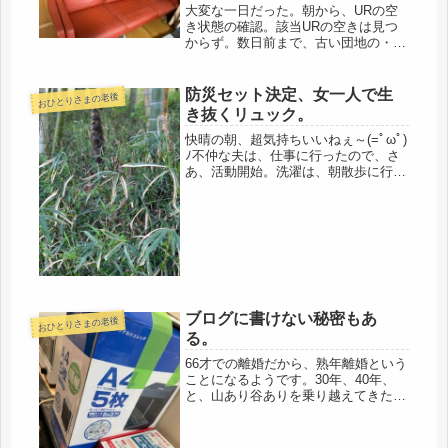
大変な一日だった。朝から、URの空
き状態の確認。該当URの空きは見つ
からず。数日前まで、古い団地の・・
ちょっとなぁ・・と引きそうになる物
件の空きはあったのに、それも、全部
埋まっていた。その後、銀行の貸金庫
防災セット決定、女一人で生
おひとりさまの老後
へ。用事は済ませて、帰宅。のんびり
き抜くリュック。
昼...
快晴の朝、超気持ちいいねぇ～(=ﾟωﾟ)
ﾉ不仲な夫は、仕事に行ったので、さ
あ、活動開始。洗濯は、朝散歩に行っ
てる間に、一度空で洗って、除菌。今
日も公園を歩いてきました。昨日、ち
ょっとだけ走ったので、お尻の筋肉が
ピリピリしていい感じだったので...
ブログに書けない秘密もあ
おひとりさまの老後
る。
66才での離婚だから、熟年離婚という
ことになるようです。30年、40年、
と、山あり谷ありを乗り越えてきた夫
婦でなく、再婚後、ネコを被っていた
夫が1年足らずで馬脚を露し、すぐに
失敗した(゜o゜)と気が付いたけど、再