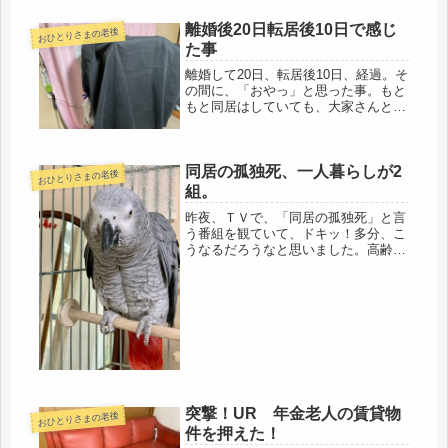
明細書と、・収容品および損害明細書
確認すると、治療が終わり、一件落着
離婚後20日転居後10日で感じ
おひとりさまの老後
になった時点で返送するようです。う
た事
っ...
離婚して20日、転居後10日、経過。そ
の間に、「おやっ」と思った事。もと
もと同居はしていても、大家さんと住
人のような関係だったので、全く喪失
感はナシ。私が喪失感を感じたのは、
再婚後1年弱の頃。ネコを被っていた
同居の孤独死、一人暮らしが2
夫がその本性を出し、こりゃ、大変...
おひとりさまの老後
組。
昨夜、ＴＶで、「同居の孤独死」と言
う番組を観ていて、ドキッ！多分、こ
うなるだろうなと思いました。高齢の
父親と独身息子の二人暮らし。ただ、
二人暮らしの中身は、一人暮らしが2
組という生活で、お互い関知せず。ま
さしく同状況じゃないか・・・・そし
て...
突撃！UR 年金老人の賃貸物
おひとりさまの老後
件を押えた！