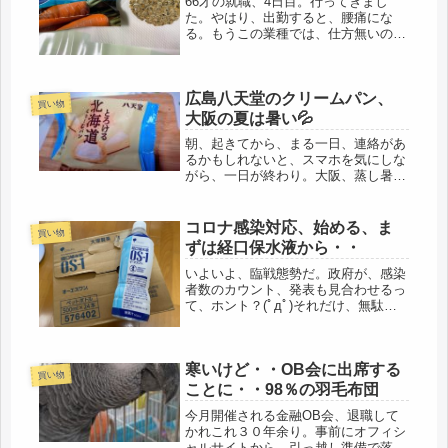
66才の就職、4日目。行ってきまし
た。やはり、出勤すると、腰痛にな
る。もうこの業種では、仕方無いのか
も。大体、新入生は、下積みから入
る。トイレ掃除がないだけマシだと思
わないとね。でも、もしトイレ掃除も
広島八天堂のクリームパン、
あったら、無理だと思う。とにかく、
買い物
調理に...
大阪の夏は暑い💦
朝、起きてから、まる一日、連絡があ
るかもしれないと、スマホを気にしな
がら、一日が終わり。大阪、蒸し暑
く、湿度高い上、高温で疲れてきたよ
うです。そうですよ、大阪は京都ほど
ではないけど、もともと、湿度高い
コロナ感染対応、始める、ま
買い物
し、暑いです💦母の介護帰省の際は、
ずは経口保水液から・・
待った...
いよいよ、臨戦態勢だ。政府が、感染
者数のカウント、発表も見合わせるっ
て、ホント？(ﾟдﾟ)それだけ、無駄な
ぐらい、感染者数の増加。都内でなく
ても、自分の住む県でも、１万人は軽
く超えてきた。いよいよなのかもな。
寒いけど・・OB会に出席する
ここで、６６年の人生を振り返る前...
買い物
ことに・・98％の羽毛布団
今月開催される金融OB会、退職して
かれこれ３０年余り。事前にオフィシ
ャルサイトから、引っ越し準備で落ち