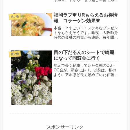
着かないので、欠席で連絡済。福岡支
店女子は、前日に大阪入りするので、
夜、飲みに行く事にしていました。
福岡ラブ💗 URもらえるお得情
買い物
「ベッド買っちゃったの？」「私は、
報 コラーゲン効果💗
真央...
本当！？すごい！！ステキなプレゼン
トをもらえそうです。昨夜、大阪独身
時代の金融の同僚から連絡。毎年開催
されるOB会で、福岡から参加してい
た同僚から、URの紹介を受けていた
のですが、UR居住者からの紹介で、
目の下だるんのシートで綺麗
買い物
契約に至った場合、紹介料のようなも
になって同窓会に行く
の...
地元で長く勤務していた金融のOB・
OG会が、新春にあり、以前は、私の
ようにアホほど長く勤めていた在籍年
数の長い社員にだけお声がかかってい
たが解放して在籍していたらOKに変
わったので、同期から、たくさん誘っ
てとオファーがあった。前にも聞いて
い...
スポンサーリンク