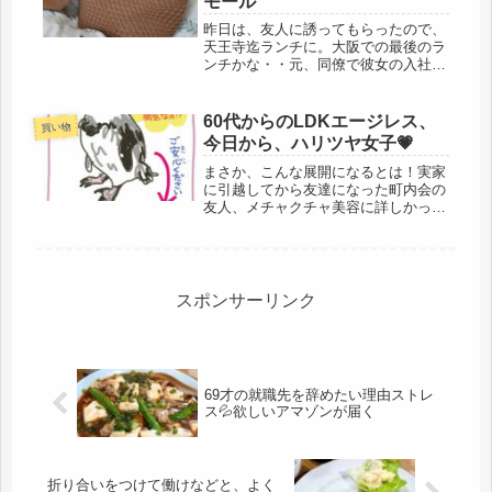
モール
昨日は、友人に誘ってもらったので、
天王寺迄ランチに。大阪での最後のラ
ンチかな・・元、同僚で彼女の入社時
より、私の下で、そして片腕となって
助けてくれた友人です。住所は離れて
も、いつもメールをくれていた友人。
60代からのLDKエージレス、
買い物
その当時は、２才年下でも、もう今と
今日から、ハリツヤ女子💗
な...
まさか、こんな展開になるとは！実家
に引越してから友達になった町内会の
友人、メチャクチャ美容に詳しかった
です。と言っても、同年齢の年金生活
者なので、美容に使える範囲は年金生
活者の枠で、控えめ。今日は、朝か
ら、駅まで往復歩き、高湿度で大汗💦
シャ...
スポンサーリンク
69才の就職先を辞めたい理由ストレ
ス💦欲しいアマゾンが届く
折り合いをつけて働けなどと、よく