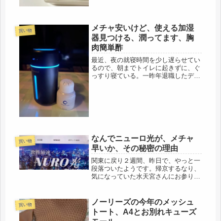
ジ...
メチャ安いけど、使える加湿
買い物
器見つける、潤ってます、胸
肉簡単酢
最近、夜の就寝時間を少し遅らせてい
るので、朝までトイレに起きずに、ぐ
っすり寝ている。一昨年退職したデス
クワークの際、デスクでは、部屋にウ
ォーターサーバーがあったので、飲み
物は飲み放題、もう一つ、お菓子も食
べ放題で、一日中、コーヒーや紅茶、
緑...
なんでニューロ光が、メチャ
買い物
早いか、その秘密の理由
関東に戻り２週間、昨日で、やっと一
段落ついたようです。帰京するなり、
気になっていた水天宮さんにお参りに
行き、帰るなり、プリンターが壊れた
り、めまいがしたり、検査に行ったり
で、あっと言う間の２週間でした。娘
ノーリーズの今年のメッシュ
買い物
にも、保険証券を引き継いたり、エン
トート、A4とお別れキューズ
デ...