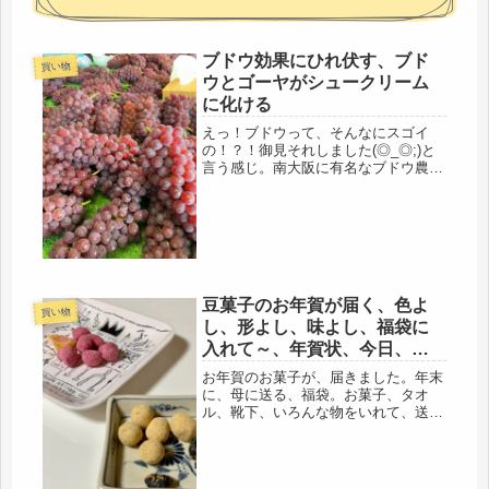
ブドウ効果にひれ伏す、ブド
買い物
ウとゴーヤがシュークリーム
に化ける
えっ！ブドウって、そんなにスゴイ
の！？！御見それしました(◎_◎;)と
言う感じ。南大阪に有名なブドウ農家
があるそうで、行ってみようと。道の
駅の元同僚の車に同乗、朝9時過ぎに
出発。ブドウは、めんどくさいので、
今まで食べる余裕がなかった。食わ
ず...
豆菓子のお年賀が届く、色よ
買い物
し、形よし、味よし、福袋に
入れて～、年賀状、今日、書
くぞ
お年賀のお菓子が、届きました。年末
に、母に送る、福袋。お菓子、タオ
ル、靴下、いろんな物をいれて、送っ
ています。ガーゼの手ぬぐいが欲しい
そうで、それも、入れました。12月に
入ると、休みの度に、少しづつ、集め
ています（笑）今回のお菓子は、コー