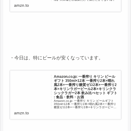
し（塩分15%）梅と紫蘇/紀州産（和歌山県、三
amzn.to
重県） / みなべ町/シソ/天然塩/柔らかい/大粒/お
にぎり/お弁当/健康食 (1000g)が梅干しストアで
い...
・今日は、特にビールが安くなっています。
Amazon.co.jp: 一番搾り キリン ビール
ギフト 350ml×12本 一番搾り2本+晴れ
風2本+一番搾り糖質ゼロ2本+一番搾り2
本+キリンラガービール2本+キリンクラ
シックラガー2本 飲み比べセット ギフト
: 食品・飲料・お酒
Amazon.co.jp: 一番搾り キリン ビールギフト
350ml×12本 一番搾り2本+晴れ風2本+一番搾り
糖質ゼロ2本+一番搾り2本+キリンラガービール
2本+キリンクラシックラガー2本 飲み比べセッ
amzn.to
ト ギフト : 食品・飲料・お酒