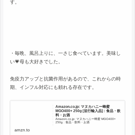
す。
・毎晩、風呂上りに、一さじ食べています。美味し
い💗母も大好きでした。
免疫力アップと抗菌作用があるので、これからの時
期、インフル対応にも頼れる存在です。
Amazon.co.jp: マヌカハニー蜂蜜
MGO400+ 250g [並行輸入品] : 食品・飲
料・お酒
Amazon.co.jp: マヌカハニー蜂蜜 MGO400+
250g : 食品・飲料・お酒
amzn.to