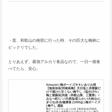
・昔、和歌山の南部に行った時、その巨大な梅林に
ビックリでした。
とりあえず、最強アルカリ食品なので、一日一個食
べてたら、安心。
Amazon | 梅ボーイズ※キレありお得
【無添加/紀州南高梅】天日塩と赤紫蘇だ
けで漬けた甘くない梅干し（塩分15%）
梅と紫蘇/紀州産（和歌山県、三重県） /
みなべ町/シソ/天然塩/柔らかい/大粒/おに
ぎり/お弁当/健康食 (1000g) | 梅ボーイズ
| 梅干し 通販
梅ボーイズ※キレありお得【無添加/紀州南高
梅】天日塩と赤紫蘇だけで漬けた甘くない梅干