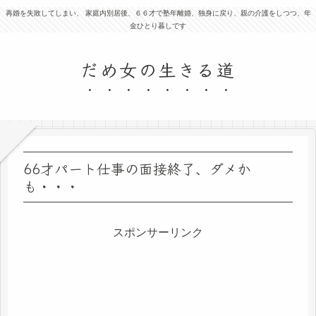
再婚を失敗してしまい、 家庭内別居後、６６才で塾年離婚、独身に戻り、親の介護をしつつ、年
金ひとり暮しです
だめ女の生きる道
66才パート仕事の面接終了、ダメか
も・・・
スポンサーリンク