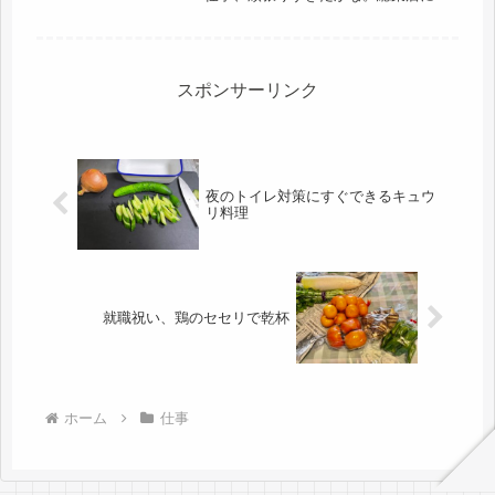
勤するなり、ダメだしの連続。炊き込
みご飯に入れるニンジンの切り方が間
違っていたらしい。炊き込みご飯に入
れるニンジンって・・・・どんなカッ
トを...
スポンサーリンク
夜のトイレ対策にすぐできるキュウ
リ料理
就職祝い、鶏のセセリで乾杯
ホーム
仕事