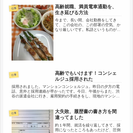
高齢就職、満員電車通勤を、
仕事
生き延びる方法
今まで、長い間、会社勤務をしてき
て、この会社の、この部署の空気、か
なり厳しいです。私語というものが全
くなく、お通夜みたいな雰囲気、ここ
まで徹底してるの、初めてです。こん
なにも違うものなのかなぁ。通勤し
て、挨拶すると、即しごとで、「今日
は寒か...
高齢でもいけます！コンシェ
仕事
ルジュ採用された
採用されました。マンションコンシェルジュ。昨日の夕方の電
話、意外と採用連絡が早かったです。今日、午後からまた、渋
谷の派遣会社に行き、雇用契約の手続きをし、現地のマンショ
ンに行くそうです。現地は自宅からだと車で１０分、渋谷まで
が面倒だけど、仕...
大失敗、履歴書の書き方を間
仕事
違ってました
約１年間、就活を繰り返してきて、採
用になったところもあったけど、圧倒