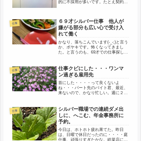
的に不採用が多いです。たとえ契約社
員や派遣でも、福利厚生面やムチャな
要求がない事や、契約更新について
も、安心できる大手に応募してたの
６９才シルバー仕事 他人が
で、自分の年齢を棚に上げて、そりゃ
仕事
落ちる...
嫌がる部分も広い心で受け入
れて働く
かなり、落ちこんでいます(-_-;)と言う
か、ボヤキです。怖くなってきまし
た。と言うのも、69才での仕事探し、
すぐ見つかったので、最初は、喜んで
いたけれど、今回は、会社員でなく、
業務員という立場になるという事を、
仕事クビにした・・・ワンマ
仕事
まず、頭に叩き込まないといけ...
ン過ぎる雇用先
首にした・・・・って良くないよ
ね・・・パート先のバイト君、最近、
来ないので、かなり忙しい。週に２度
は午後から一人で店番と調理なので、
夕方、バイト君が出勤してくれると、
大助かりだった。「最近、バイト君、
シルバー職場での連続ダメ出
仕事
来ないですね」とボスに言うと、「首
しに、へこむ、年金事務所に
にした...
予約。
今日は、ホトホト疲れ果てた。昨日
は、日曜で休日だったのに・・・・庭
仕事、頑張りすぎたかな。総菜店に出