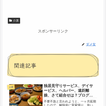
介護
スポンサーリンク
ダメ女
関連記事
独居見守りサービス、デイサ
介護
ービス、ヘルパー、遠距離
娘、さて組合せは？ブログに
応援、サンキュです。
不要不急と言われようと、一ヶ月延期
したので、解除前に実家帰り、急い