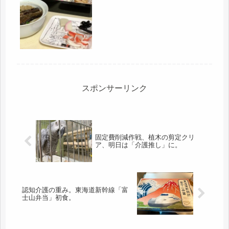
と聞いて、介護って、待ったなしだ
な・・・お疲れさま、なんて思ってい
たら、まさかの大晦日でした。午前
中、母に電話をしたら、まだ、お節
は...
スポンサーリンク
固定費削減作戦、植木の剪定クリ
ア、明日は「介護推し」に。
認知介護の重み。東海道新幹線「富
士山弁当」初食。