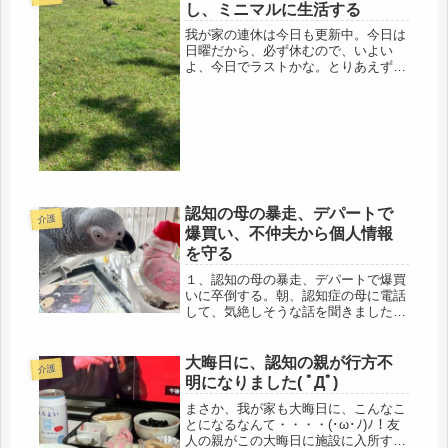
こブログさんが、数日前に書かれて
し、ミニマルに生活する
い...
我が家の連休は今日も更新中。今日は
日曜だから、必ず休むので、いよい
よ、今日でラストかな。とりあえず、
そんな事を考えてても仕方ないので、
昨日も、朝から、黄砂がやってくる前
に、小走りランニングに行ってきまし
た。また、ムクドリに会えるかなと期
待し...
認知の母の暴走、デパートで
介護
爆買い、不仲夫から個人情報
を守る
１、認知の母の暴走、デパートで爆買
いに卒倒する。朝、認知症の母に電話
して、気絶しそうな話を聞きました。
今日、お菓子類をまとめて送るから
ね、と言うと、「この間、デパートに
行って買ってきたわ」・・・・えっ！
大晦日に、認知の親が行方不
介護
( ﾟДﾟ)「お正月の食べるもの、困る...
明になりました( ﾟДﾟ)
まさか、我が家も大晦日に、こんなこ
とになるなんて・・・・(･ω･ﾉ)ﾉ！友
人の親がこの大晦日に施設に入所する