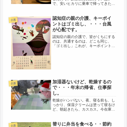
で、安いヒカリに乗車で帰ってきた
ら、おお、そうだったわ、関西は、左
側が追い越し、つい、考え事で忘れて
いた。その上、トータルディスタンス
認知症の親の介護、キーポイ
介護
もあったっけ・・・とにかく、母の様
ントはゴミ出し、・・・台風
子が変...
が心配です。
認知症の親の介護で、皆がくちにする
のは、共通するのは、どこも同じ、
「ゴミ出し」これが、キーポイントに
なるようです。ゴミ、です。これが、
最大の問題点です。私の母も、ゴミ収
集の無い日も、毎日、出そうとする
し、出す曜日も、もちろん違う・・・
今日は...
加湿器ないけど、乾燥するの
介護
で・・・年末の帰省、仕事探
し。
乾燥がハンパない。夜、寝る前も、し
っかり、保湿クリームは塗って寝るけ
ど、朝起きたら、カスカス。今在庫の
安いクリームだと、65才になると無理
なのかしら？だからと言って、高いク
リームを買う余裕はないし・・・かん
替りに弁当を食べる・・節約
介護