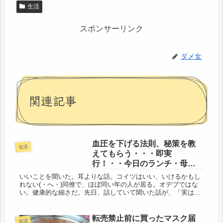
生活
スポンサーリンク
ダメ女
関連記事
血圧を下げる法則、秘策を教
生活
えてもらう・・・即実
行！・・今日のランチ・母子
弁当
いいことを聞いた。耳よりな話。コイツはいい、いけるかもし
れない(・へ・)同僚で、ほぼ同い年の人が居る。オデブではな
い。健康的な細さだ。先日、話していて聞いた話が、「実は、
ちょっと前に、太ってしまって・・・食べ過ぎていたのだと思
う」「急に血圧...
転売禁止前に買ったマスク届
生活