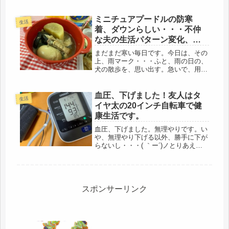
んと因果な人生だこと、情けなくな
る。他人は他人、我が道を行くべし、
ミニチュアプードルの防寒
を掲げているものの、もしかして、こ
生活
の性...
着、ダウンらしい・・・不仲
な夫の生活パターン変化、フ
ロにゆっくり入れる（笑）
まだまだ寒い毎日です。今日は、その
上、雨マーク・・・ふと、雨の日の、
犬の散歩を、思い出す。急いで、用を
足して、帰って来たっけ・・人間と犬
の散歩のシルエット、愛情と信頼でつ
ながって、見かけるたびに、素晴らし
血圧、下げました！友人はタ
生活
いなと思う。（＾－＾）職場で、ミニ
イヤ太の20インチ自転車で健
チ...
康生活です。
血圧、下げました。無理やりです。い
や、無理やり下げる以外、勝手に下が
らないし・・・( ｀ー´)ノとりあえ
ず、道半ばですが、やや安全圏に近づ
きました。前回は、155でした。どう
やって下げたかというと・・・体重を
落としました。ちょと前まで、53...
スポンサーリンク