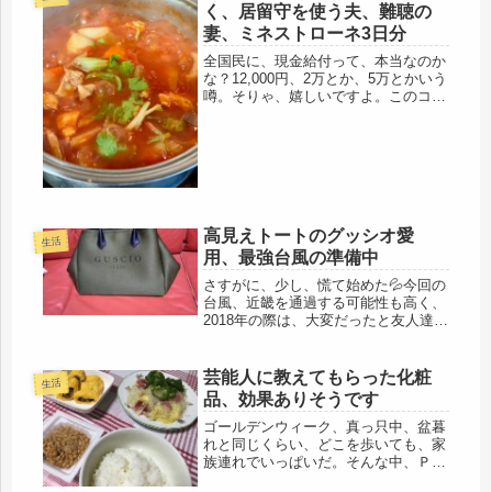
く、居留守を使う夫、難聴の
妻、ミネストローネ3日分
全国民に、現金給付って、本当なのか
な？12,000円、2万とか、5万とかいう
噂。そりゃ、嬉しいですよ。このコロ
ナウィルス対応の、マスクだけでも、
かなり使ってるし、ハンドウオッシュ
も買ったし、使い捨ての手袋も買っ
た。頂けるなら、現金でも、商品...
高見えトートのグッシオ愛
生活
用、最強台風の準備中
さすがに、少し、慌て始めた💦今回の
台風、近畿を通過する可能性も高く、
2018年の際は、大変だったと友人達か
ら聞き、当時は、関東住みで、TVで
その様子を見ていたけど、報道されて
いない部分も多い。それから、6年経
芸能人に教えてもらった化粧
生活
過し、家は、一段と古くなり、住人...
品、効果ありそうです
ゴールデンウィーク、真っ只中、盆暮
れと同じくらい、どこを歩いても、家
族連れでいっぱいだ。そんな中、ＰＣ
の前で、ひとり孤独に職探しとは、な