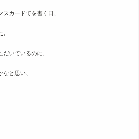
マスカードでを書く日、
た。
ただいているのに、
かなと思い、
。