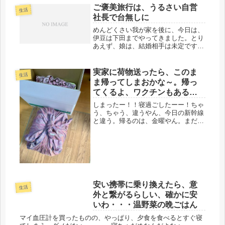
ご褒美旅行は、うるさい自営
生活
社長で台無しに
めんどくさい我が家を後に、今日は、
伊豆は下田までやってきました。とり
あえず、娘は、結婚相手は未定です
が、社会人になったので、保育園時代
からの友人と、ご褒美旅行、上げ膳据
え膳、温泉つきのGOTOri利用でやっ
実家に荷物送ったら、このま
生活
てきました。もち、初めてのおどり
ま帰ってしまおかな～。帰っ
こ...
てくるよ、ワクチンもあるし
ね。
しまったー！！寝過ごしたーー！ちゃ
う、ちゃう、違うやん、今日の新幹線
と違う。帰るのは、金曜やん。まだ大
丈夫。朝起きてテレビ付けたら、猛吹
雪の雪景色。違った、北海道でした。
大変な事になってました。私の帰るの
は、大阪やで。昨夜、寝る前に、ＴＶ
で...
安い携帯に乗り換えたら、意
生活
外と繋がるらしい、確かに安
いわ・・・温野菜の晩ごはん
マイ血圧計を買ったものの、やっぱり、夕食を食べるとすぐ寝