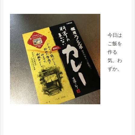
今日は
ご飯を
作る
気、わ
ずか。