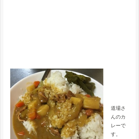
道場さ
んのカ
レーで
す。