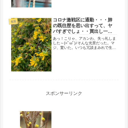
明。出てこないと、大ごとになる。多
分、...
コロナ激戦区に通勤・・・肺
生活
の既往歴を思い出すって、ヤ
バすぎでしょ・・買出し一回
目
あっ！こりゃ、アカンわ、失っ礼しま
した～(=ﾟωﾟ)ﾉそんな光景だった。マ
ジ、驚いた。いつも冗談まみれで生き
ている関西人でも、このコロナウィル
スには、真面目に取り組む。大阪市
長、吉村さん、頑張ってるよね、地元
に電話しても、皆そうだ。そう言い...
スポンサーリンク