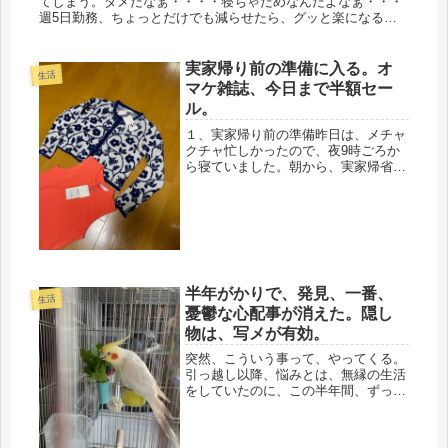
てしまう。ダメだなぁ・・・・寝ちゃだめなんだよなぁ・・・
週5日勤務、ちょっとだけでも減らせたら、グッと楽になると
思う。62才を目前に、そんな弱気になった3月3日、ひな祭り。
今年も、お雛...
実家帰り前の準備に入る。オ
生活
マケ雑誌、今日まで半額セー
ル。
１、実家帰り前の準備昨日は、メチャ
クチャ忙しかったので、夜9時ごろか
ら寝ていました。朝から、実家帰省前
に、セルフカラー、部分的にだだけ
ど、終えて、シャワー。駅前の医者
は、夕方からなので、まだ、もう一
つ、やっておける。('ω')ノ鳥の爪切り
に...
半年がかりで、発見、一番、
生活
憂鬱な心配事が消えた。隠し
物は、写メが有効。
突然、こういう事って、やってくる。
引っ越し以降、悩みとは、無縁の生活
をしていたのに、この半年間、ずっと
憂鬱だったこと。メチャクチャ重要な
印鑑の保管場所がわからなくなり、徹
底的に探したものの、依然、行方不