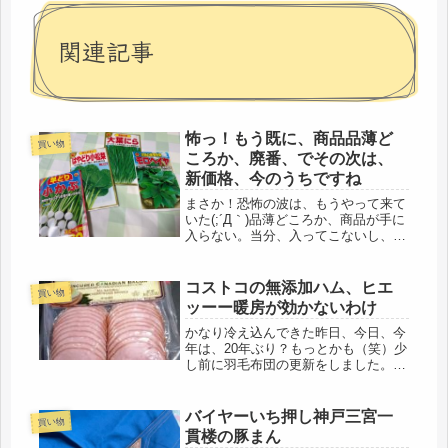
関連記事
怖っ！もう既に、商品品薄ど
買い物
ころか、廃番、でその次は、
新価格、今のうちですね
まさか！恐怖の波は、もうやって来て
いた(;´Д｀)品薄どころか、商品が手に
入らない。当分、入ってこないし、メ
ドただず、と言われ、怖くなってきま
した。今日は、朝から、ヨウムの爪切
りと、餌を買いに行くと、いつも買っ
コストコの無添加ハム、ヒエ
買い物
てる餌がもう廃番になると教えて...
ッーー暖房が効かないわけ
かなり冷え込んできた昨日、今日、今
年は、20年ぶり？もっとかも（笑）少
し前に羽毛布団の更新をしました。昔
は、もっと暖かかったのに、少しづ
つ、量が減ってきたように思います。
羽毛布団の寿命は、10年～20年、その
バイヤーいち押し神戸三宮一
買い物
時期が来たようです。我慢して使っ...
貫楼の豚まん