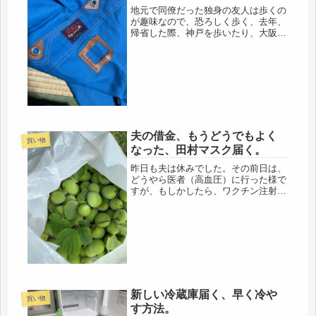
地元で同僚だった独身の友人は歩くの
が趣味なので、恐ろしく歩く、去年、
帰省した際、神戸を歩いたり、大阪を
大縦断したのもこの友人。いつも、ど
こかに行くと写メを送ってきてくれ
る。今年、50代後半でtv局に就職。職
場環境は、頗るよいらしく、同期も
元...
夫の借金、もうどうでもよく
買い物
なった、田村マスク届く。
昨日も夫は休みでした。その前日は、
どうやら医者（高血圧）に行った様で
すが、もしかしたら、ワクチン注射も
済ませたのかもしれません、今日も休
んでいましたから。今月は、殆ど売り
上げが無いけど、借り入れしているの
で、気が大きくなってるようです。以
前...
新しい冷蔵庫届く、早く冷や
買い物
す方法。