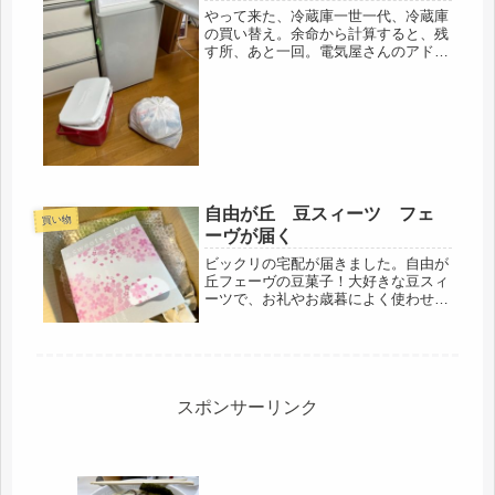
やって来た、冷蔵庫一世一代、冷蔵庫
の買い替え。余命から計算すると、残
す所、あと一回。電気屋さんのアドバ
イスでは、*部屋そのものがどれだけ
冷えているかで、到着後の冷え方が変
わると聞いて、ガンガンに冷やして待
っていました。今までの引っ越しな
ら、...
自由が丘 豆スィーツ フェ
買い物
ーヴが届く
ビックリの宅配が届きました。自由が
丘フェーヴの豆菓子！大好きな豆スィ
ーツで、お礼やお歳暮によく使わせて
いただくお店。関東の友人からでし
た。今まさにという春、桜の季節のフ
ェーヴ、自分ではなかなか買わないの
で、感激(=ﾟωﾟ)ﾉでも、なんで？開...
スポンサーリンク