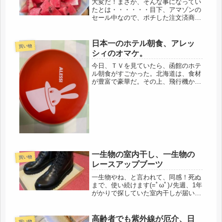
大変だ！まさか、そんな事になってい
たとは・・・・・・目下、アマゾンの
セール中なので、ポチした注文済商品
チェックをしていたら、定期便にして
いる農薬落としのスプレー「ベジセー
ブ」が不明で、引っ越し前から旧住所
日本一のホテル朝食、アレッ
買い物
に届かないように買い物を控えていた
シィのオマケ。
の...
今日、ＴＶを見ていたら、函館のホテ
ル朝食がすごかった。北海道は、食材
が豊富で豪華だ。その上、飛行機から
だと、ハッキリ日本地図を実感できる
し。いつか、孫を連れて五稜郭を見下
ろしながら、白虎隊の話もしたいなと
思う。長い独身時代だったので、北海
道...
一生物の室内干し、一生物の
買い物
レースアップブーツ
一生物やね、と言われて、同感！死ぬ
まで、使い続けます(=ﾟωﾟ)ﾉ先週、1年
がかりで探していた室内干しが届い
た。一人暮らし１年目は、何かと物入
りなので、我慢しました。ところが、
ここ最近の天候の不順、秋は飛ばし
高齢者でも紫外線が厄介、日
買い物