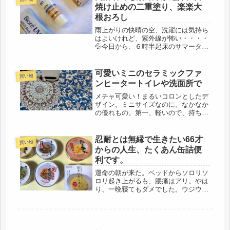
て、真冬になってしまうし、台風並...
焼け止めの二重塗り、楽楽大
根おろし
雨上がりの快晴の空、洗濯には気持ち
はよいけれど、紫外線が怖い・・・・
💦今日から、６時半起床のサマータイ
ムに切替、真夏になると、５時半ぐら
いだけど、まだ６月ですから。朝か
ら、水やりをして、洗濯、鳥の世話。
可愛いミニのセラミックファ
買い物
その後、朝食を取り、今日はジムに行
ンヒータートイレや洗面所で
くと...
メチャ可愛い！まるいコロンとしたデ
ザイン。ミニサイズなのに、なかなか
の優れもの。第一、軽いので、持ち運
びがラクラク～。こんな安い家電で
も、我慢して買わなかった去年の冬。
いきなり、築60年のボロ家のメンテナ
忍耐とは無縁で生きたい66才
買い物
ンスから始まり、一帯（100万）消
からの人生、たくあん缶詰便
え...
利です。
運命の朝が来た。ベッドからソロリソ
ロリ起き上がるも、腰痛はアリ。やは
り、一晩寝てもダメでした。ウジウジ
していても、好転はしないので、職替
えしかないと決めました。とりあえ
ず、63才までフルタイムで働いたのだ
し、これからは、忍耐とは無縁の世界