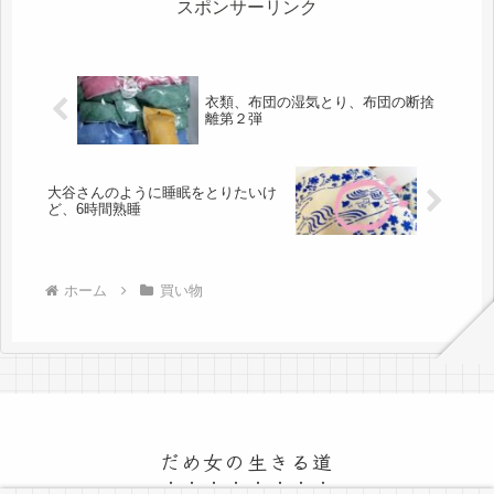
で...
スポンサーリンク
衣類、布団の湿気とり、布団の断捨
離第２弾
大谷さんのように睡眠をとりたいけ
ど、6時間熟睡
ホーム
買い物
だめ女の生きる道