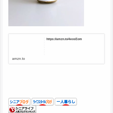
https://amzn.to/4eosEom
amzn.to