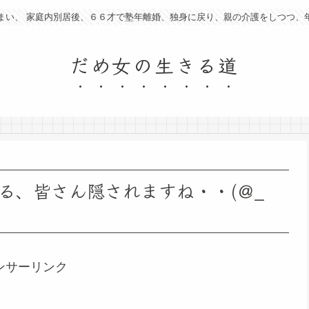
まい、 家庭内別居後、６６才で塾年離婚、独身に戻り、親の介護をしつつ、
だめ女の生きる道
る、皆さん隠されますね・・(＠_
ンサーリンク