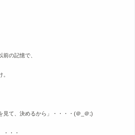
以前の記憶で、
け。
見て、決めるから」・・・・(＠_＠;)
。・・・