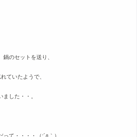
、鍋のセットを送り、
忘れていたようで、
いました・・。
って・・・・（;´д｀）