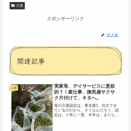
介護
スポンサーリンク
ダメ女
関連記事
実家母、デイサービスに意欲
介護
的？！庭仕事、換気扇サクサ
ク片付けて、キタへ。
母の介護認定は、要支援1、自立でき
ているのだから、そうなんだろう、認
定は、１年に一度、今年は、まだらし
いので、ハッスルして動き回ってた
ら、それ以上にならないし・・私が、
役所に連絡して、同席と言うと、それ