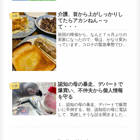
です。立ち仕事で、ちょっと、むく
む、というレベルはあるけど・・。母
が、足が急にむくんできた、というの
介護、首から上がしっかりし
介護
で、色々とググッても、あんまりよく
てたらアカンねん～っ
ない...
て・・・
前回の帰省から、なんと７ヵ月ぶりの
実家になったので、母は、かなり変わ
っています。コロナの緊急事態でひど
い時では、毎日４０００人、５０００
人感染していたので、さすがに、引き
ました。あの波で感染された方など
は、もう回復されて日常生活を送れて
いる...
認知の母の暴走、デパートで
介護
爆買い、不仲夫から個人情報
を守る
１、認知の母の暴走、デパートで爆買
いに卒倒する。朝、認知症の母に電話
して、気絶しそうな話を聞きました。
今日、お菓子類をまとめて送るから
ね、と言うと、「この間、デパートに
行って買ってきたわ」・・・・えっ！
( ﾟДﾟ)「お正月の食べるもの、困る...