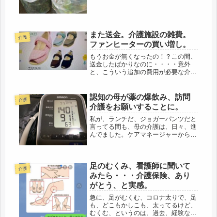
もイヤらしい。自分で、医者に行く
と、で...
また送金。介護施設の雑費。
介護
ファンヒーターの買い増し。
もうお金が無くなったの！？この間、
送金したばかりなのに・・・・意外
と、こういう追加の費用が必要な介護
施設。でも、気に入ったよい物を買っ
てください。朝一番に、介護施設から
連絡で、母の履いている室内履きがダ
認知の母が薬の爆飲み、訪問
介護
メになってきたので、買い替えてよい
介護をお願いすることに。
かの...
私が、ランチだ、ジョガーパンツだと
言ってる間も、母の介護は、日々、進
んでました。ケアマネージャーから連
絡がありました。気分転換などと言っ
て、呑気にしてられる立場ではなかっ
たです。ひと様にお世話をお願いして
足のむくみ、看護師に聞いて
いるのですから、それでは、筋が通ら
介護
な...
みたら・・・介護保険、あり
がとう、と実感。
急に、足がむくむ、コロナ太りで、足
も、どこもかしこも、太ってるけど、
むくむ、というのは、過去、経験ない