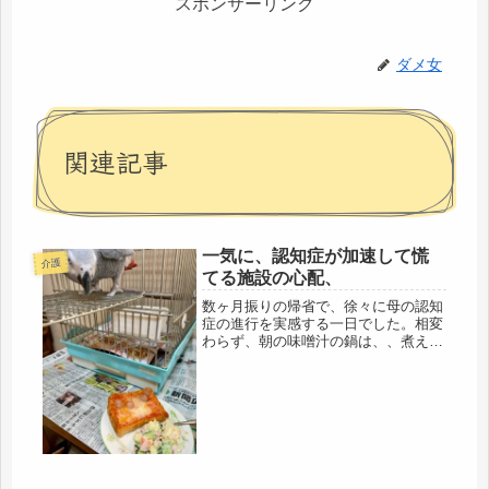
スポンサーリンク
ダメ女
関連記事
一気に、認知症が加速して慌
介護
てる施設の心配、
数ヶ月振りの帰省で、徐々に母の認知
症の進行を実感する一日でした。相変
わらず、朝の味噌汁の鍋は、、煮えく
りかえる状態で、煮詰まっていて、危
ない！とおもわず注意すると、うるさ
いから、あっちに行っててと、台所を
追い出され、2階で、朝ごはん、会話
を...