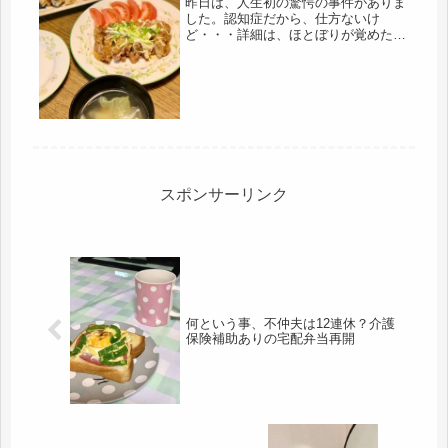
昨日は、人生初の驚愕の事件がありま
した。認知症だから、仕方ないけ
ど・・・詳細は、ほとぼりが覚めたこ
ろに・・・しかし、ビックリしたわ
(￣Д￣)ﾉ昨日も、買い物、庭仕事、家
事の一日でした。高齢、独居、認知の
生活。その食事事情。母は、毎朝、味
噌汁...
スポンサーリンク
何という事、不仲夫は12連休？介護
保険補助ありの宅配弁当再開