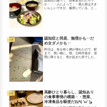
認知症の薬って、効果あるのだろう
か・・・人によって・・個人差は大き
いらしいですが、服用している、とい
う事実だけで、精神的に落ち込む高齢
者も多いらしい。でも、ボケているん
だから、なんて思ったりもする。昨日
は、認知症大作戦を布いた。母が、近
所の...
認知症と同居、無理かも‥だ
介護
め女ダメかも‥
昨日は、魚を焼く網が壊れたので、駅
まで、買い物に、朝、七時半過ぎ、居
間に降りると、母が起きた所でした、
真っ暗だったので、和室の雨戸から開
けると、こね辺りは、皆、朝は、静か
だから、そんなに早く開けなくてよ
い、と言われ、部屋の電気も付ける
と、眩...
高齢ひとり暮らし、認知あり
介護
の食事事情の構築・・惣菜、
冷凍食品を駆使だね٩( ‘ω’ )و