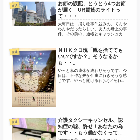
お節の誤配、とうとう4つお節
介護
が届く UR賃貸のライトっ
て・・・
大晦日は、捕り物事件並みの、てんや
わんやだったらしい。友人の母上の事
件。その前の、通帳とキャッシュカー
ドが消えた一件は、これから起こる顛
末の序章に過ぎなかったのでした。と
言うのも、30日に、デパートから、な
ＮＨＫクロ現「親を捨てても
介護
んとお節が３つも届いた、母上は、
いいですか？」そうなるか
「...
も・・。
やっと私の連休が終わりそうです、今
日は、不仲な夫が仕事に行きそうな感
じです。やっと開けるわ('ω')ノそれよ
り、昨夜見たＮＨＫクロースアップ現
代、「親を捨ててもいいですか？」身
につまされました。見られた方も多い
のでは・・・。うちの娘なら、や...
介護タクシーキャンセル、認
介護
知症の嘘、許せ！あなたの為
です・・もう働かなくってい
いよ、言ってほしいけど。