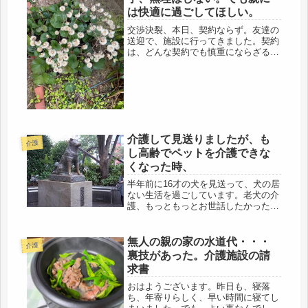
は快適に過ごしてほしい。
交渉決裂、本日、契約ならず。友達の
送迎で、施設に行ってきました。契約
は、どんな契約でも慎重にならざるを
得ないですね。まず、人、一人の運命
がかかっているので、途中では、投げ
出せない。施設の担当者と、たっぷり
2時間。突っ込んだ質問にも、誠実に
返...
介護して見送りましたが、も
介護
し高齢でペットを介護できな
くなった時、
半年前に16才の犬を見送って、犬の居
ない生活を過ごしています。老犬の介
護、もっともっとお世話したかったけ
ど、寝込んで半月で、虹の向こうに、
旅立ちました。その頃の介護の様子
は、サイトメニューから、2015年10
無人の親の家の水道代・・・
介護
月初め～10月18日にかけて、そ...
裏技があった。介護施設の請
求書
おはようございます。昨日も、寝落
ち、年寄りらしく、早い時間に寝てし