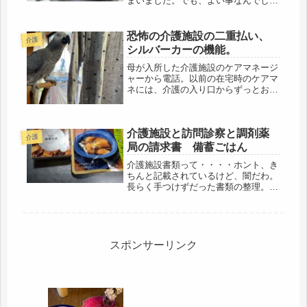
まいました。でも、よい事なんでしょ
うけどね。昨日は、書類の整理でし
た。転送している実家の郵便物もある
ので、1週間ためると、山盛り。実家
恐怖の介護施設の二重払い、
介護
の水道局からの封書には、「重要」
シルバーカーの機能。
「すぐ開...
母が入所した介護施設のケアマネージ
ャーから電話。以前の在宅時のケアマ
ネには、介護の入り口からずっとお世
話になってきたけど、施設に入所する
と、担当が変わるのだとか。在宅→施
設、ですから、そう言う事らしい。今
介護施設と訪問診察と調剤薬
日の連絡は、母が、個室内で、転倒し
介護
（...
局の請求書 備蓄ごはん
介護施設書類って・・・・ホント、き
ちんと記載されているけど、闇だわ。
長らく手つけずだった書類の整理。最
優先で、確定申告をしたので、本日
は、やっと順番的に母の書類関係。貯
めてたので、今日一日費やして、やっ
と全開封、選別、目を通すことは終
了。メ...
スポンサーリンク