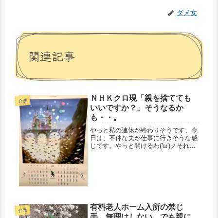
ダメ女
関連記事
ＮＨＫクロ現「親を捨てても
介護
いいですか？」そうなるか
も・・。
やっと私の連休が終わりそうです、今
日は、不仲な夫が仕事に行きそうな感
じです。やっと開けるわ('ω')ノそれよ
り、昨夜見たＮＨＫクロースアップ現
代、「親を捨ててもいいですか？」身
につまされました。見られた方も多い
のでは・・・。うちの娘なら、や...
有料老人ホーム入所の禁じ
介護
手、無理はしない。でも親に