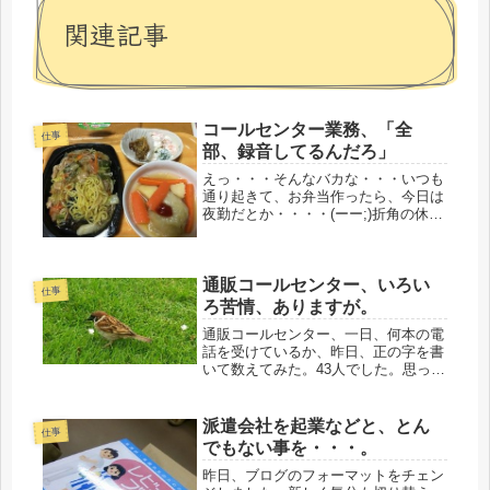
関連記事
コールセンター業務、「全
仕事
部、録音してるんだろ」
えっ・・・そんなバカな・・・いつも
通り起きて、お弁当作ったら、今日は
夜勤だとか・・・・(ーー;)折角の休
み、損したじゃないか、ゆっくり寝よ
うと思っていたのに・・・・と言って
も、昨夜もいつの間にか、早々に寝落
通販コールセンター、いろい
ちてたのだけど(^_^;)家庭内ホ...
仕事
ろ苦情、ありますが。
通販コールセンター、一日、何本の電
話を受けているか、昨日、正の字を書
いて数えてみた。43人でした。思って
いたほど多くなかったです。注文もあ
れば、苦情も受けるので、苦情の場合
は、延々と続く文句を、聞かないとい
派遣会社を起業などと、とん
仕事
けないので。女性ばかりだと思って
でもない事を・・・。
い...
昨日、ブログのフォーマットをチェン