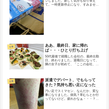
ジしました。新しく気分も切り替え
て。一時更新停止になり、すみません
でした。切替作業中に、派遣登録の連
絡があり、昨日の最終組に滑り込みＯ
Ｋ，新宿までダッシュ。エントリーし
た求人は、既に数人で進行中でハズ
レ、な...
ああ、最終日、家に帰れ
仕事
ば・・・ひとり打ち上げ
50代最後で就職した会社の、最終出勤
日、終わりました。退職日になって、
隣の女子が初めて、「ここの会社、変
わってるから」「辞めたほうがいいで
すよ」なんだ、最初に言ってくれたら
いいのに。まあ、いいけどね。二か
派遣でデパート、でもらって
月、お世話になりました。休む間もな
仕事
く...
きた？気持ち悪い足になった
汚い足でスミマセン、なんだか、変な
事になりました。病気？草むらとか行
ってないけど。疲れかなぁ・・・？両
足です。昨日の徒歩数、14000歩。重
い荷物を持って歩いたせいか、身体