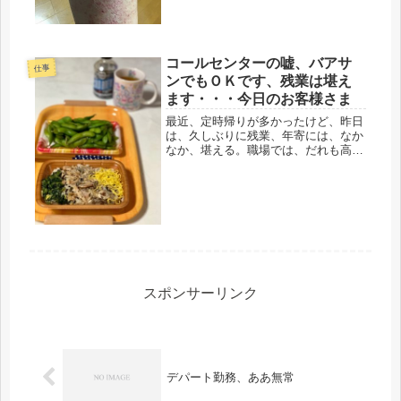
中、痛いけど、今日休めば治ると思
う。足、かゆいと思ったら、気持ち悪
い...
コールセンターの嘘、バアサ
仕事
ンでもＯＫです、残業は堪え
ます・・・今日のお客様さま
最近、定時帰りが多かったけど、昨日
は、久しぶりに残業、年寄には、なか
なか、堪える。職場では、だれも高齢
者扱いなんてしてくれない(´ﾟдﾟ｀)63
才で甘えるな、ってとこかな。厳しい
わぁ・・・・(ーー;)コールセンター
は、基本、声さえ出てればい...
スポンサーリンク
デパート勤務、ああ無常