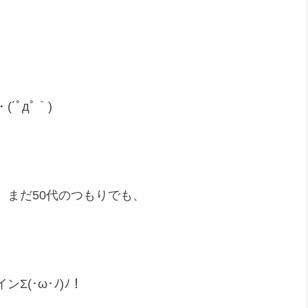
ﾟдﾟ｀)
、まだ50代のつもりでも、
(･ω･ﾉ)ﾉ！