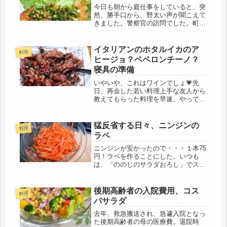
今日も朝から庭仕事をしていると、突
然、勝手口から、野太い声が聞こえて
きました。警察官の訪問でした。町内
会の交番からの「巡回です」とのこ
と。一軒づつ、カードがファイルされ
ていて、「変わりないですか？」との
イタリアンのホタルイカのア
料理
ことだったので、住居人の変更などを
ヒージョ？ペペロンチーノ？
申し...
寝具の準備
いやいや、これはワインでしょ💗先
日、再会した若い料理上手な友人から
教えてもらった料理を早速、やってみ
ました。ホタルイカ料理。酢味噌作る
のめんどくさいけど、これはお手軽( *
´艸｀)ホタルイカと、鷹の爪、ニンニ
猛反省する日々、ニンジンの
料理
クとオリーブオイルがあればすぐで...
ラペ
ニンジンが安かったので・・・１本75
円！ラペを作ることにした。いつも
は、「ののじのサラダおろし」でスラ
イスして生野菜のままだけど、たまに
は、違うメニューで。ニンジンを細長
く切り、少しだけ塩でしんなりその間
後期高齢者の入院費用、コス
料理
にドレッシング作り。材料は少ないの
パサラダ
で...
去年、救急搬送され、急遽入院となっ
た後期高齢者の母の医療費。退院時