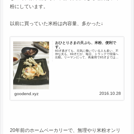
粉にしています。
以前に買っていた米粉は内容量、多かった↓
おひとりさまの天ぷら、米粉、便利で
す。
60才過ぎても、元気に働いている人も多い、不
仲な夫も、69才だが、毎日、トラックで現場へ
出動。リーマンだって、再雇用で65才までは働
くだろうし、実際、友人達は、定年後に家に居
られないように、再雇用、再々雇用で、出て行
ってもらうそうだ。リーマ...
2016.10.28
goodend.xyz
20年前のホームベーカリーで、無理やり米粉オンリ