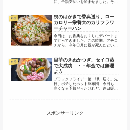
に、全額支払いを済ませました。その
後、経過観察では、体調もよく、ホッ
と胸をなでおろした12月でした。母は
内臓疾患は何もなく、生活習慣病とな
喪のはがきで香典送り、ロー
料理
る高血圧と、認知症だけ要するに、ど
カロリー栄養大のカリフラワ
こ...
ーチャーハン
今日は、お香典をおくりにデパートま
で行ってきました。この時期、アチコ
チから、今年〇月に親が死んだという
喪の通知がきますね。年賀状も出さな
くなってきたけど、その手紙が届いた
と言う事は、何かしら、動かないとい
里芋のきぬかつぎ、セイロ蒸
料理
けない。と思いました。自分の父親の
で大成功 ・・年金では無理
葬...
よ💧
ブラックフライデー第一弾、届く。先
日、ポチしたホット座布団、今日も、
寒くなる予報だったけれど、終日暖か
くて、座布団の温かさが、実感できる
か、早速、ONしてみました、小さい
座布団サイズなので、ほどほどかな?
と思っていたら、一気に、お尻がぬく
ぬ...
スポンサーリンク