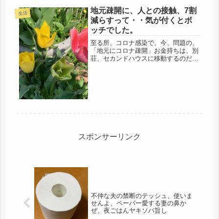
地元疎開に、人との接触、7割
生活
減らすって・・気が付くとボ
ッチでした。
至る所、コロナ感染で、今、問題の、
「地元にコロナ疎開」お金持ちは、別
荘、セカンドハウスに移動するのだと
か。ちょうど、これから温かくなるし
ね、あれば、行きたくなると思う。で
も、これだけ、来ないでと嫌われた
ら、肩身が狭いような気もするけ
ど・・・...
スポンサーリンク
不仲な夫の禁断のテッシュ、使いま
せんよ、ペーパー愛する妻の鼻か
ぜ、夜ごはんヤキソバ旨し