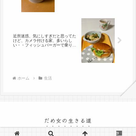
近所迷惑、気にしすぎだと思ってた
けど、カメラ付ける家、多いらし
い・・フィッシュバーガーで乗り切
る
ホーム
生活
だめ女の生きる道
© 2015 だめ女の生きる道.