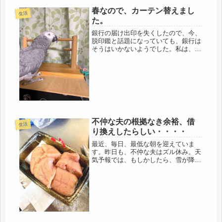
春なので、カーテン替えまし
生活
た。
銀行の届け出印を失くしたので、今、
脱印鑑と話題になっていても、銀行は
そうはいかないようでした。私は、キ
ャッシュカードと通帳はあるので、特
に、不便はないけどね。きっと残高が
多い人の、多額の出金の際に困るのだ
ろうけど・・・・昨日も一行、忘れて
い...
不仲な夫の根拠なき余裕、借
生活
り換えしたらしい・・・・
最近、毎日、最低な朝を迎えていま
す。昨日も、不仲な夫はズル休み。天
気予報では、もしかしたら、雪が降る
かもしれないだったので、即、休みに
したようです。降るか、降らないかも
わからんのに、休んでたら、今月、大
変な事になるぞ、と思っていたら、夫
が仕...