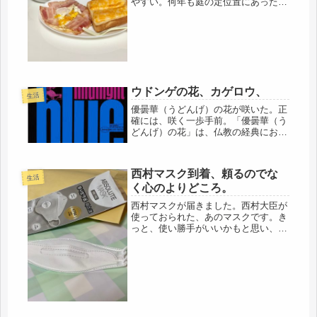
やすい。何年も庭の定位置にあった植
木鉢が、急に邪魔だとか、言い出すし
始末、今更でしょ、と思うけどね。黙
って、移動させましたが・・・当たる
相手は、私しか居ない。こりゃ、危な
い...
ウドンゲの花、カゲロウ、
生活
優曇華（うどんげ）の花が咲いた。正
確には、咲く一歩手前。「優曇華（う
どんげ）の花」は、仏教の経典におい
て「3000年に一度だけ咲く」と説かれ
る伝説上の植物で、滅多に遭遇しな
い、稀なことのたとえに使われるそう
西村マスク到着、頼るのでな
だけど、その滅多に遭遇しない、カ
生活
く心のよりどころ。
ゲ...
西村マスクが届きました。西村大臣が
使っておられた、あのマスクです。き
っと、使い勝手がいいかもと思い、探
しました。まさか、西村マスクでは販
売されてないけど（笑）ありました。
くちばし型マスク、鼻が高い人には、
絶対いいと思いました。私は、鼻が低
い...