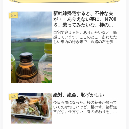
新幹線帰宅すると、不仲な夫
生活
が・・ありえない事に、Ｎ700
Ｓ、乗ってみたいな、柿の葉
すし食べる。
自宅で迎える朝。ありがたいなと、痛
感しています。ここのとこ、あわただ
しい東西の行き来で、通路の左を歩い
たり、右を歩いたり、さて、どっちだ
っけ？歩いていい方は？もう、分けわ
かんないわ・・・考え込みながら
（笑）昨夜は遅くに帰ってきました。
とりあ...
絶対、絶命、恥ずかしい
生活
今日も雨になった。桜の花弁が散って
いくのが惜しいけど、世の常、諸行無
常だな。仕方ない、春の終わりを、い
かにとやせん、泉岳寺、混みそうなの
で、命日に行った事ないけど、たまに
は、行ってみようかなと思う。桜が散