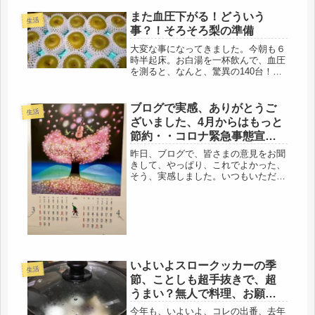
ると、次はハナミズキ。、今年も、う
す...
また血圧下がる！どういう
生活
事？！そろそろ梨の準備
大変な事になってきました。今朝も６
時半起床。お白湯を一杯飲んで、血圧
を測ると、なんと、驚異の140台！ウ
ソでしょ(*_*;降圧剤も服用していない
のに・・・前回服用したのは、５月23
日、田植えの田んぼで、倒れたら、迷
ブログで実感、ありがとうご
生活
惑かけるので、念のため服用...
ざいました、4月からはもっと
節約・・コロナ緊急事態宣言
はいつ？
昨日、ブログで、皆さまの意見をお聞
きして、やっぱり、これでよかった、
そう、実感しました。いつもいただく
ポチが100としたら、160、1.6倍のポ
チを頂き、辞めた方がいいとのポチ、
だと。ありがとうございました！頭の
中では、このコロナの現状から...
いよいよスロークッカーの季
生活
節、ことしも超手抜きで、超
うまい？無人で料理、お願い
します（笑）
今年も、いよいよ、コレの出番、去年