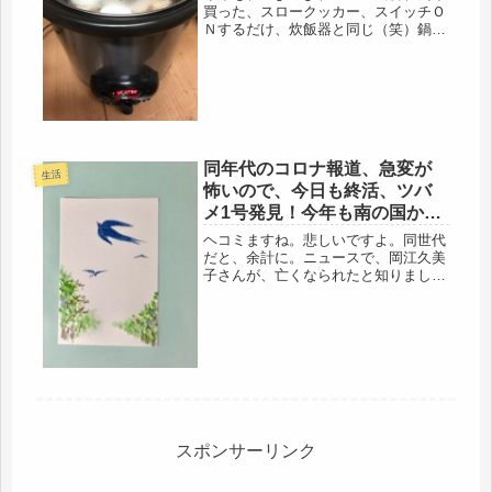
買った、スロークッカー、スイッチＯ
Ｎするだけ、炊飯器と同じ（笑）鍋の
見張りが一切いらない、留守でＯＫ，
これが、有難いです。去年より、出勤
日数は2日ほど減らしたけど、それで
も、都内通勤、8時間労働は変わら
ず、...
同年代のコロナ報道、急変が
生活
怖いので、今日も終活、ツバ
メ1号発見！今年も南の国から
やってきた
ヘコミますね。悲しいですよ。同世代
だと、余計に。ニュースで、岡江久美
子さんが、亡くなられたと知りまし
た。1956年生まれじゃないか、志村け
んは、ちょっと上だったけど、同じ
だ・・・・いきなり急変して、ICUだ
ったらしい。ICUで長い間、頑張ら...
スポンサーリンク