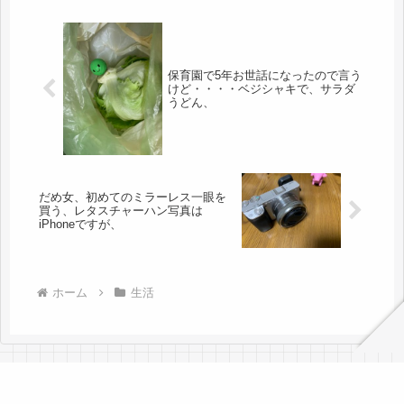
保育園で5年お世話になったので言う
けど・・・・ベジシャキで、サラダ
うどん、
だめ女、初めてのミラーレス一眼を
買う、レタスチャーハン写真は
iPhoneですが、
ホーム
生活