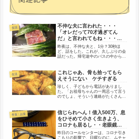
不仲な夫に言われた・・・
生活
「オレだって70才過ぎてん
だ」と言われてもね・・・お
元気そうですが・・1000円生
昨夜は、不仲な夫と、1分？30秒ほ
活続行中
ど、話をした。これが、久しぶりの会
話だった。帰宅途中のバスの中から、
なんとなく外を眺めていた。すると、
近所のお店が、跡形もなく消えてい
た。住居と店が一緒の老夫婦がやって
これじゃあ、骨も拾ってもら
生活
いた店だ。夫が、ゴルフの後の宴会
えそうにない ケチすぎる
に、お...
珍しく、子どもから電話がありまし
た。「お祖母ちゃんの一周忌って言う
のでしょ、そういう連絡がたくさん来
るかもしれないから、・・」「そんな
の無視したらいいからね」・・だそう
です(-_-;)私が、お寺や葬儀社の言いな
信じられへん！借入500万、息
年金・お金
りになって、高額のお金を使うと...
をひそめて小さく生きよう、
コロナも居るし・・老眼鏡登
場
昨日のコールセンターは、コロナ引き
こもりの影響で、日曜なのに、ムチャ