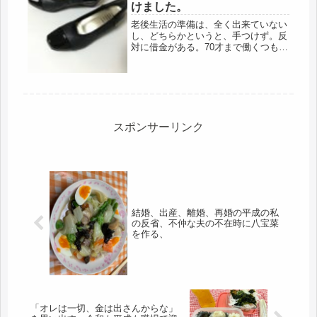
けました。
老後生活の準備は、全く出来ていない
し、どちらかというと、手つけず。反
対に借金がある。70才まで働くつもり
だけど、いよいよ残り10年切った。通
販コールセンターに、職が決まって生
き延びたけど、借金の利息を支払いな
がら、車の修理代を夫に毎月返金し...
スポンサーリンク
結婚、出産、離婚、再婚の平成の私
の反省、不仲な夫の不在時に八宝菜
を作る、
「オレは一切、金は出さんからな」