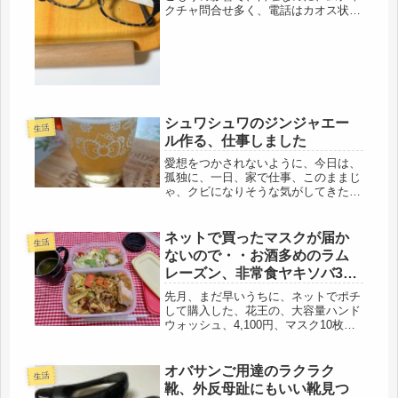
クチャ問合せ多く、電話はカオス状
態。疲れ切って帰宅すると・・・・恐
ろしい事実が待っていました。信じら
れへん・・・・・自営の経理で、不仲
な夫に聞いてておく事があり、ついで
に、...
シュワシュワのジンジャエー
生活
ル作る、仕事しました
愛想をつかされないように、今日は、
孤独に、一日、家で仕事、このままじ
ゃ、クビになりそうな気がしてきた。
猛暑は終わったようだけど、まだ冷房
ナシでは無理。鳥部屋は、オフにした
けど、残り2台は稼働。集中力も情け
ネットで買ったマスクが届か
生活
ないほど短くなって、1時間頑張る
ないので・・お酒多めのラム
と、...
レーズン、非常食ヤキソバ3完
食
先月、まだ早いうちに、ネットでポチ
して購入した、花王の、大容量ハンド
ウォッシュ、4,100円、マスク10枚、
2,200円、この二つは届いたけ
ど・・・。その1週間前に、50枚、
5,000円ほどで買ったマスクが届きま
オバサンご用達のラクラク
生活
せん。売上げには上がってない...
靴、外反母趾にもいい靴見つ