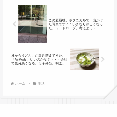
この夏最後、ボタニカルで、出かけ
た写真です＾＾いきなり涼しくなっ
た、ワードローブ、考えよっ・・焼
きソバ３連
耳からうどん、が最近増えてきた、
「AirPods」いいのかな？・・・会社
で気分悪くなる、母子弁当、明太子
入り～
ホーム
生活