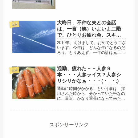
年...
大晦日、不仲な夫との会話
生活
は、一言（笑）いよいよ二階
で、ひとりお疲れ会、スキヤ
キ旨し。
2019年、明けまして、おめでとうござ
います。今年は、どんな年になるのだ
ろう。とりあえず、一年の計は元旦に
あり、平穏な正月でありますように。
そして、今年の年賀状書きは、もっと
早めに準備しようと思う（笑）昨日
通勤、疲れた－－人参９
生活
は、必死で年賀状を書きあげ、大き
本・・・人参ライス？人参シ
な...
リシリかなぁ・・・(・_・;)
通勤に時間がかかる、という事は、採
用された時から、分かっていた筈なの
に、最近、かなり重荷になって来た。
疲れるなぁ・・・(-_-;)帰宅したら、や
る事は、晩ごはんとフロだけ。この２
個をクリアしたら、もう寝ているの
で、朝は起きられるけど、気持ち...
スポンサーリンク