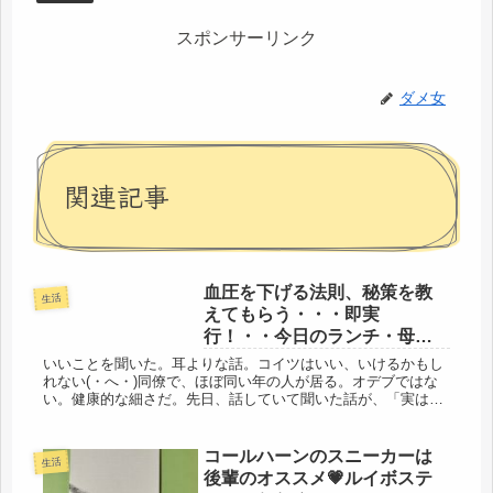
スポンサーリンク
ダメ女
関連記事
血圧を下げる法則、秘策を教
生活
えてもらう・・・即実
行！・・今日のランチ・母子
弁当
いいことを聞いた。耳よりな話。コイツはいい、いけるかもし
れない(・へ・)同僚で、ほぼ同い年の人が居る。オデブではな
い。健康的な細さだ。先日、話していて聞いた話が、「実は、
ちょっと前に、太ってしまって・・・食べ過ぎていたのだと思
う」「急に血圧...
コールハーンのスニーカーは
生活
後輩のオススメ💗ルイボステ