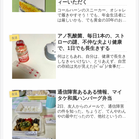
ィーいただく
コールハーンのスニーカー、オシャレ
で履きやすそう！でも、年金生活者に
は厳しいかも、でも黄金の10年のお供
には、ちょうどいいよね💗昨夜から雨
だったけど、午前中、雨が上がったの
で、降られるかもしれないけど、勝負
アノ乳酸菌、毎日1本の、スト
生活
に出て、自転車で駅前ジムへ。近所
ローの謎、不仲な夫より健康
の...
で、1日でも長生きする
何はともあれ、自分は、健康で長生き
しなきゃいけない、とりあえず、自営
の存続は光が見えた(=ﾟωﾟ)ﾉ食事だ
な、と思いました。一人メシ、孤食
は、こういうコロナ禍でも、おひとり
さまって、どうされているのだろう。
何を食べておられるのだろう・・。
ブ...
通信障害あるある情報、マイ
生活
タケ和風ハンバーグ弁当
2日、友人からのメールで、通信障害
の件を知った。ちょうど、てんやわん
やの最中だったので、他社というのも
あり、全然知らなかった。友人は、私
が出産後、関東に転勤になり最初に就
職した勤務先ドコ○の同僚で、退職の
際、引継ぎをした同僚。その彼も、去