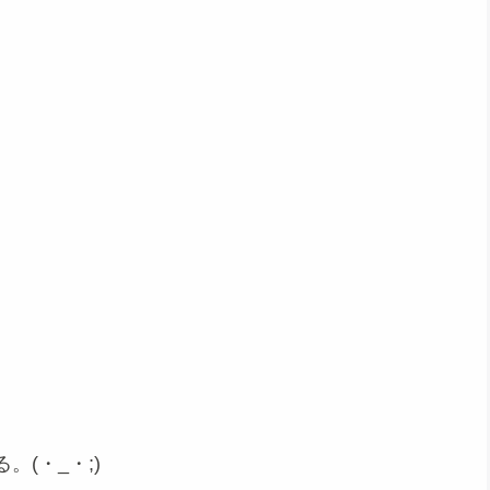
(・_・;)